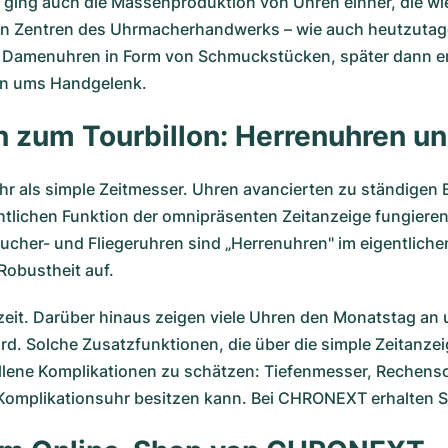
ts ging auch die Massenproduktion von Uhren einher, die wi
sten Zentren des Uhrmacherhandwerks – wie auch heutzutag
n
Damenuhren
in Form von Schmuckstücken, später dann er
en ums Handgelenk.
n zum Tourbillon: Herrenuhren un
r als simple Zeitmesser. Uhren avancierten zu ständigen B
chtlichen Funktion der omnipräsenten Zeitanzeige fungiere
aucher- und Fliegeruhren sind „Herrenuhren" im eigentlich
Robustheit auf.
eit. Darüber hinaus zeigen viele Uhren den Monatstag an 
rd. Solche Zusatzfunktionen, die über die simple Zeitanz
lene Komplikationen zu schätzen: Tiefenmesser, Rechensch
Komplikationsuhr besitzen kann. Bei CHRONEXT erhalten Si