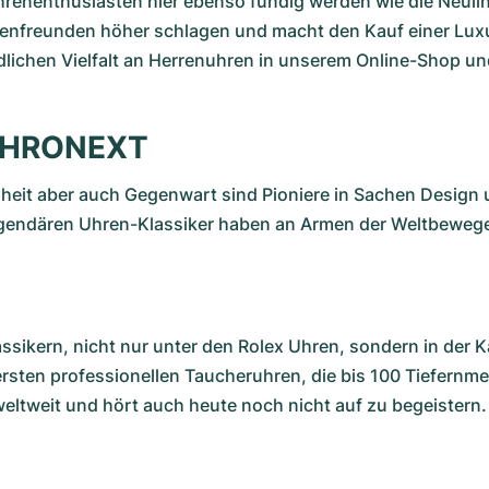
 Uhrenenthusiasten hier ebenso fündig werden wie die Neul
nfreunden höher schlagen und macht den Kauf einer Luxu
lichen Vielfalt an Herrenuhren in unserem Online-Shop und 
 CHRONEXT
heit aber auch Gegenwart sind Pioniere in Sachen Design 
gendären Uhren-Klassiker haben an Armen der Weltbewege
assikern, nicht nur unter den Rolex Uhren, sondern in der K
r ersten professionellen Taucheruhren, die bis 100 Tiefernm
eltweit und hört auch heute noch nicht auf zu begeistern.