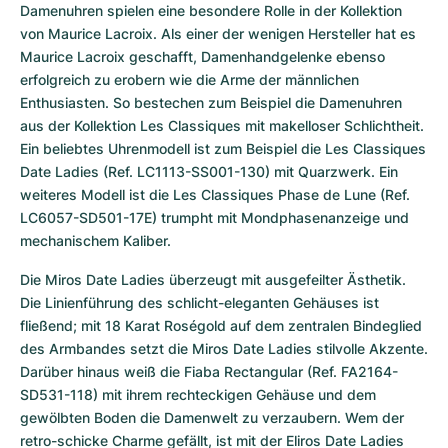
Damenuhren spielen eine besondere Rolle in der Kollektion 
von Maurice Lacroix. Als einer der wenigen Hersteller hat es 
Maurice Lacroix geschafft, Damenhandgelenke ebenso 
erfolgreich zu erobern wie die Arme der männlichen 
Enthusiasten. So bestechen zum Beispiel die Damenuhren 
aus der Kollektion Les Classiques mit makelloser Schlichtheit. 
Ein beliebtes Uhrenmodell ist zum Beispiel die Les Classiques 
Date Ladies (Ref. LC1113-SS001-130) mit Quarzwerk. Ein 
weiteres Modell ist die Les Classiques Phase de Lune (Ref. 
LC6057-SD501-17E) trumpht mit Mondphasenanzeige und 
mechanischem Kaliber.
Die Miros Date Ladies überzeugt mit ausgefeilter Ästhetik. 
Die Linienführung des schlicht-eleganten Gehäuses ist 
fließend; mit 18 Karat Roségold auf dem zentralen Bindeglied 
des Armbandes setzt die Miros Date Ladies stilvolle Akzente. 
Darüber hinaus weiß die Fiaba Rectangular (Ref. FA2164-
SD531-118) mit ihrem rechteckigen Gehäuse und dem 
gewölbten Boden die Damenwelt zu verzaubern. Wem der 
retro-schicke Charme gefällt, ist mit der Eliros Date Ladies 