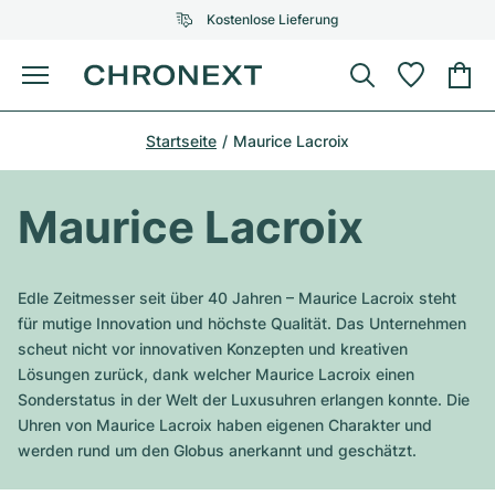
Kostenlose Lieferung
Menü
Uhr kaufen
Startseite
Maurice Lacroix
AUSGEWÄHLTE MARKEN
AUSGEWÄHLTE MARKEN
Rolex
Cartier
Certified Pre-Owned
Maurice Lacroix
Omega
Tiffany
Uhr verkaufen
Patek Philippe
Louis Vuitton
Edle Zeitmesser seit über 40 Jahren – Maurice Lacroix steht
Alle Rolex Modelle
für mutige Innovation und höchste Qualität. Das Unternehmen
Schmuck
Audemars Piguet
Gebauer & Gebauer
scheut nicht vor innovativen Konzepten und kreativen
Lösungen zurück, dank welcher Maurice Lacroix einen
Top-Modelle
Alle Omega Modelle
Neuzugänge
Cartier
Sonderstatus in der Welt der Luxusuhren erlangen konnte. Die
Van Cleef & Arpels
Uhren von Maurice Lacroix haben eigenen Charakter und
Top-Modelle
Alle Patek Philippe Modelle
Breitling
Service
Air-King
werden rund um den Globus anerkannt und geschätzt.
Bvlgari
Top-Modelle
Alle Audemars Piguet Modelle