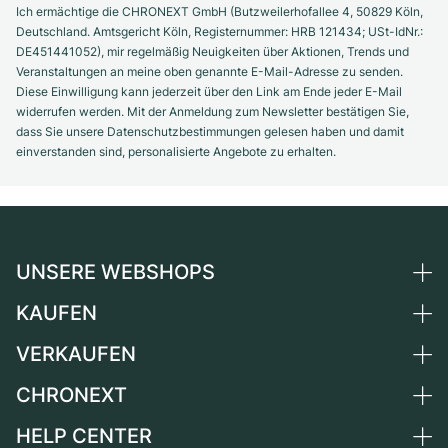
Ich ermächtige die CHRONEXT GmbH (Butzweilerhofallee 4, 50829 Köln,
Deutschland. Amtsgericht Köln, Registernummer: HRB 121434; USt-IdNr.:
DE451441052), mir regelmäßig Neuigkeiten über Aktionen, Trends und
Veranstaltungen an meine oben genannte E-Mail-Adresse zu senden.
Diese Einwilligung kann jederzeit über den Link am Ende jeder E-Mail
widerrufen werden. Mit der Anmeldung zum Newsletter bestätigen Sie,
dass Sie unsere Datenschutzbestimmungen gelesen haben und damit
einverstanden sind, personalisierte Angebote zu erhalten.
UNSERE WEBSHOPS
KAUFEN
Deutschland
Niederlande
VERKAUFEN
Alle Luxusuhren
Österreich
Certified Pre-Owned
CHRONEXT
Uhr verkaufen
Schweiz
Vintage-Uhren
Kommission
HELP CENTER
Über uns
Frankreich
Independent Brands