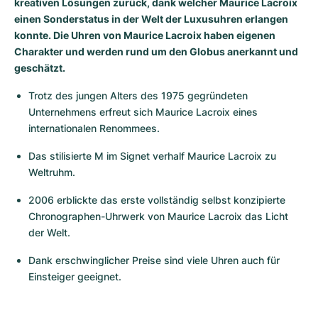
kreativen Lösungen zurück, dank welcher Maurice Lacroix
einen Sonderstatus in der Welt der Luxusuhren erlangen
Milgauss
Damenuhren
Ronde
Professional
Formula 1
Portofino
Spirit of Big Bang
konnte. Die Uhren von Maurice Lacroix haben eigenen
Charakter und werden rund um den Globus anerkannt und
Oyster Perpetual
Rotonde
Bentley
Grand Carrera
Portugieser
King Power
geschätzt.
Yacht-Master
Crash
Transocean
Gebraucht
Da Vinci
Gebraucht
Trotz des jungen Alters des 1975 gegründeten 
Unternehmens erfreut sich Maurice Lacroix eines 
Yacht-Master II
Pasha
Cockpit
Damenuhren
Aquatimer
internationalen Renommees.
Sea-Dweller
Tortue
Chronospace
Spitfire
Das stilisierte M im Signet verhalf Maurice Lacroix zu 
Weltruhm.
Sky-Dweller
Baignoire
Super Avenger
GST
2006 erblickte das erste vollständig selbst konzipierte 
Chronographen-Uhrwerk von Maurice Lacroix das Licht 
Submariner
Ballon Blanc
Galactic
Vintage
der Welt.
Roadster
Montbrillant
Gebraucht
Dank erschwinglicher Preise sind viele Uhren auch für 
Einsteiger geeignet.
Gebraucht
Gebraucht