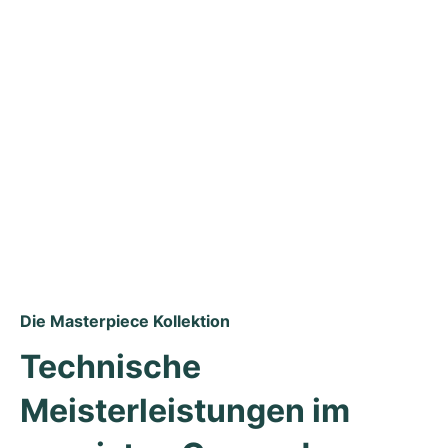
Sekunde. Besonders exklusiv wirkt die Les Classiques Date 
Gold (Ref. LC6037-PG101-130) mit braunem Krokoleder und 
roségoldenem Gehäuse.
Ob Modelle der Kollektion Miros, Eliros, Les Classiques oder 
Pontos: Das zeitgemäße Design kombiniert mit 
geschmackvollen Details und raffiniertem Technikverständnis 
machen die Kreationen von Maurice Lacroix zu gesuchten 
Modellen und idealen Wegbegleitern in allen Lebenslagen.
Die Masterpiece Kollektion
Technische 
Meisterleistungen im 