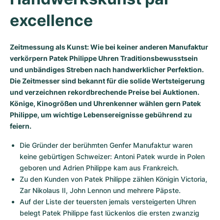
Milgauss
Damenuhren
Ronde
Professional
Formula 1
Portofino
Spirit of Big Bang
excellence
Oyster Perpetual
Rotonde
Bentley
Grand Carrera
Portugieser
King Power
Zeitmessung als Kunst: Wie bei keiner anderen Manufaktur
verkörpern Patek Philippe Uhren Traditionsbewusstsein
Yacht-Master
Crash
Transocean
Gebraucht
Da Vinci
Gebraucht
und unbändiges Streben nach handwerklicher Perfektion.
Die Zeitmesser sind bekannt für die solide Wertsteigerung
Yacht-Master II
Pasha
Cockpit
Damenuhren
Aquatimer
und verzeichnen rekordbrechende Preise bei Auktionen.
Könige, Kinogrößen und Uhrenkenner wählen gern Patek
Sea-Dweller
Tortue
Chronospace
Spitfire
Philippe, um wichtige Lebensereignisse gebührend zu
feiern.
Sky-Dweller
Baignoire
Super Avenger
GST
Die Gründer der berühmten Genfer Manufaktur waren 
Submariner
Ballon Blanc
Galactic
Vintage
keine gebürtigen Schweizer: Antoni Patek wurde in Polen 
geboren und Adrien Philippe kam aus Frankreich.
Roadster
Montbrillant
Gebraucht
Zu den Kunden von Patek Philippe zählen Königin Victoria, 
Zar Nikolaus II, John Lennon und mehrere Päpste.
Gebraucht
Gebraucht
Auf der Liste der teuersten jemals versteigerten Uhren 
belegt Patek Philippe fast lückenlos die ersten zwanzig 