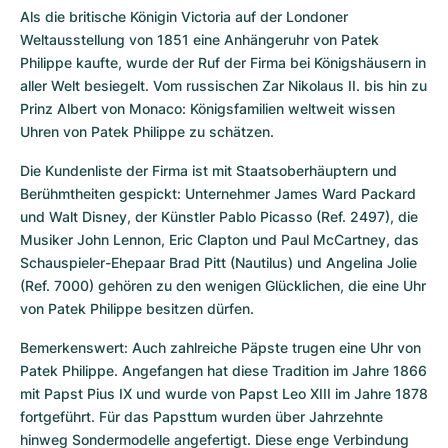
Als die britische Königin Victoria auf der Londoner 
Weltausstellung von 1851 eine Anhängeruhr von Patek 
Philippe kaufte, wurde der Ruf der Firma bei Königshäusern in 
aller Welt besiegelt. Vom russischen Zar Nikolaus II. bis hin zu 
Prinz Albert von Monaco: Königsfamilien weltweit wissen 
Uhren von Patek Philippe zu schätzen.
Die Kundenliste der Firma ist mit Staatsoberhäuptern und 
Berühmtheiten gespickt: Unternehmer James Ward Packard 
und Walt Disney, der Künstler Pablo Picasso (Ref. 2497), die 
Musiker John Lennon, Eric Clapton und Paul McCartney, das 
Schauspieler-Ehepaar Brad Pitt (Nautilus) und Angelina Jolie 
(Ref. 7000) gehören zu den wenigen Glücklichen, die eine Uhr 
von Patek Philippe besitzen dürfen.
Bemerkenswert: Auch zahlreiche Päpste trugen eine Uhr von 
Patek Philippe. Angefangen hat diese Tradition im Jahre 1866 
mit Papst Pius IX und wurde von Papst Leo XIII im Jahre 1878 
fortgeführt. Für das Papsttum wurden über Jahrzehnte 
hinweg Sondermodelle angefertigt. Diese enge Verbindung 