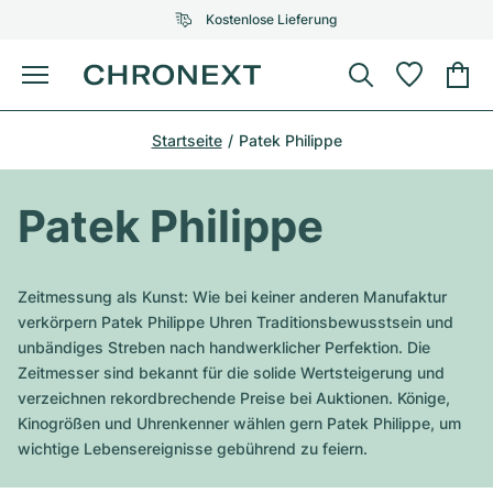
Kostenlose Lieferung
Menü
Uhr kaufen
Startseite
Patek Philippe
AUSGEWÄHLTE MARKEN
AUSGEWÄHLTE MARKEN
Rolex
Cartier
Certified Pre-Owned
Patek Philippe
Omega
Tiffany
Uhr verkaufen
Patek Philippe
Louis Vuitton
Zeitmessung als Kunst: Wie bei keiner anderen Manufaktur
Alle Rolex Modelle
verkörpern Patek Philippe Uhren Traditionsbewusstsein und
Schmuck
Audemars Piguet
Gebauer & Gebauer
unbändiges Streben nach handwerklicher Perfektion. Die
Zeitmesser sind bekannt für die solide Wertsteigerung und
Top-Modelle
Alle Omega Modelle
Neuzugänge
Cartier
verzeichnen rekordbrechende Preise bei Auktionen. Könige,
Van Cleef & Arpels
Kinogrößen und Uhrenkenner wählen gern Patek Philippe, um
Top-Modelle
Alle Patek Philippe Modelle
Breitling
Service
Air-King
wichtige Lebensereignisse gebührend zu feiern.
Bvlgari
Top-Modelle
Alle Audemars Piguet Modelle