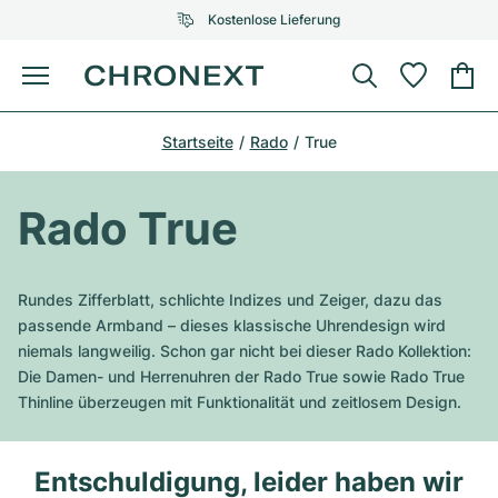
Kostenlose Lieferung
Menü
Uhr kaufen
Startseite
Rado
True
AUSGEWÄHLTE MARKEN
AUSGEWÄHLTE MARKEN
Rolex
Cartier
Certified Pre-Owned
Rado True
Omega
Tiffany
Uhr verkaufen
Patek Philippe
Louis Vuitton
Rundes Zifferblatt, schlichte Indizes und Zeiger, dazu das
Alle Rolex Modelle
passende Armband – dieses klassische Uhrendesign wird
Schmuck
Audemars Piguet
Gebauer & Gebauer
niemals langweilig. Schon gar nicht bei dieser Rado Kollektion:
Die Damen- und Herrenuhren der Rado True sowie Rado True
Top-Modelle
Alle Omega Modelle
Neuzugänge
Cartier
Thinline überzeugen mit Funktionalität und zeitlosem Design.
Van Cleef & Arpels
Top-Modelle
Alle Patek Philippe Modelle
Breitling
Service
Air-King
Bvlgari
Entschuldigung, leider haben wir
Top-Modelle
Alle Audemars Piguet Modelle