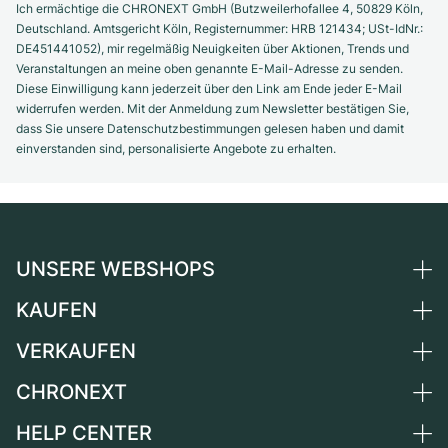
Ich ermächtige die CHRONEXT GmbH (Butzweilerhofallee 4, 50829 Köln,
Deutschland. Amtsgericht Köln, Registernummer: HRB 121434; USt-IdNr.:
DE451441052), mir regelmäßig Neuigkeiten über Aktionen, Trends und
Veranstaltungen an meine oben genannte E-Mail-Adresse zu senden.
Diese Einwilligung kann jederzeit über den Link am Ende jeder E-Mail
widerrufen werden. Mit der Anmeldung zum Newsletter bestätigen Sie,
dass Sie unsere Datenschutzbestimmungen gelesen haben und damit
einverstanden sind, personalisierte Angebote zu erhalten.
UNSERE WEBSHOPS
KAUFEN
Deutschland
Niederlande
VERKAUFEN
Alle Luxusuhren
Österreich
Certified Pre-Owned
CHRONEXT
Uhr verkaufen
Schweiz
Vintage-Uhren
Kommission
HELP CENTER
Über uns
Frankreich
Independent Brands