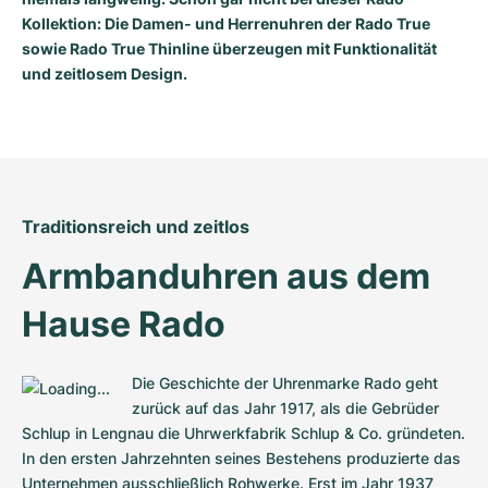
Kollektion: Die Damen- und Herrenuhren der Rado True
Milgauss
Damenuhren
Ronde
Professional
Formula 1
Portofino
Spirit of Big Bang
sowie Rado True Thinline überzeugen mit Funktionalität
und zeitlosem Design.
Oyster Perpetual
Rotonde
Bentley
Grand Carrera
Portugieser
King Power
Yacht-Master
Crash
Transocean
Gebraucht
Da Vinci
Gebraucht
Yacht-Master II
Pasha
Cockpit
Damenuhren
Aquatimer
Traditionsreich und zeitlos
Sea-Dweller
Tortue
Chronospace
Spitfire
Armbanduhren aus dem 
Sky-Dweller
Baignoire
Super Avenger
GST
Hause Rado
Submariner
Ballon Blanc
Galactic
Vintage
Die Geschichte der Uhrenmarke Rado geht 
Roadster
Montbrillant
Gebraucht
zurück auf das Jahr 1917, als die Gebrüder 
Schlup in Lengnau die Uhrwerkfabrik Schlup & Co. gründeten. 
Gebraucht
Gebraucht
In den ersten Jahrzehnten seines Bestehens produzierte das 
Unternehmen ausschließlich Rohwerke. Erst im Jahr 1937 