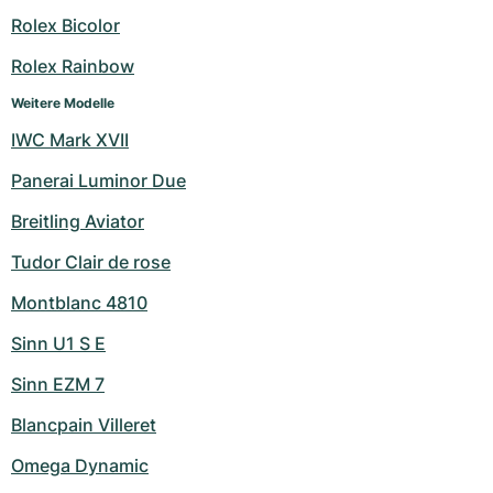
Damenuhren
Damenuhren
Rolex Bicolor
Rolex Rainbow
Weitere Modelle
IWC Mark XVII
Panerai Luminor Due
Breitling Aviator
Tudor Clair de rose
Montblanc 4810
Sinn U1 S E
Sinn EZM 7
Blancpain Villeret
Omega Dynamic