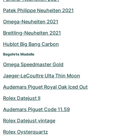
Milgauss
Damenuhren
Ronde
Professional
Formula 1
Portofino
Spirit of Big Bang
Patek Philippe Neuheiten 2021
Omega-Neuheiten 2021
Oyster Perpetual
Rotonde
Bentley
Grand Carrera
Portugieser
King Power
Breitling-Neuheiten 2021
Yacht-Master
Crash
Transocean
Gebraucht
Da Vinci
Gebraucht
Hublot Big Bang Carbon
Yacht-Master II
Pasha
Cockpit
Damenuhren
Aquatimer
Begehrte Modelle
Omega Speedmaster Gold
Sea-Dweller
Tortue
Chronospace
Spitfire
Jaeger-LeCoultre Ulta Thin Moon
Sky-Dweller
Baignoire
Super Avenger
GST
Audemars Piguet Royal Oak Iced Out
Submariner
Ballon Blanc
Galactic
Vintage
Rolex Datejust II
Roadster
Montbrillant
Gebraucht
Audemars Piguet Code 11.59
Rolex Datejust vintage
Gebraucht
Gebraucht
Rolex Oysterquartz