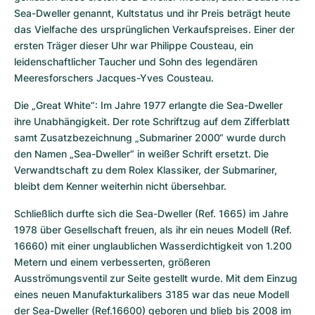
Sea-Dweller genannt, Kultstatus und ihr Preis beträgt heute 
das Vielfache des ursprünglichen Verkaufspreises. Einer der 
ersten Träger dieser Uhr war Philippe Cousteau, ein 
leidenschaftlicher Taucher und Sohn des legendären 
Meeresforschers Jacques-Yves Cousteau.
Die „Great White“: Im Jahre 1977 erlangte die Sea-Dweller 
ihre Unabhängigkeit. Der rote Schriftzug auf dem Zifferblatt 
samt Zusatzbezeichnung „Submariner 2000“ wurde durch 
den Namen „Sea-Dweller“ in weißer Schrift ersetzt. Die 
Verwandtschaft zu dem Rolex Klassiker, der Submariner, 
bleibt dem Kenner weiterhin nicht übersehbar.
Schließlich durfte sich die Sea-Dweller (Ref. 1665) im Jahre 
1978 über Gesellschaft freuen, als ihr ein neues Modell (Ref. 
16660) mit einer unglaublichen Wasserdichtigkeit von 1.200 
Metern und einem verbesserten, größeren 
Ausströmungsventil zur Seite gestellt wurde. Mit dem Einzug 
eines neuen Manufakturkalibers 3185 war das neue Modell 
der Sea-Dweller (Ref.16600) geboren und blieb bis 2008 im 