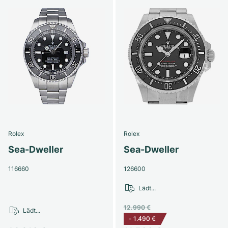
Rolex
Rolex
Sea-Dweller
Sea-Dweller
116660
126600
Lädt...
12.990 €
Lädt...
-
1.490 €