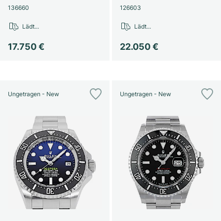
136660
126603
Lädt...
Lädt...
17.750 €
22.050 €
Ungetragen - New
Ungetragen - New