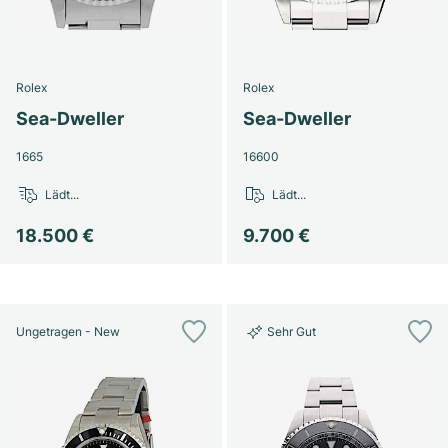
Damenuhren
Damenuhren
Rolex
Rolex
Sea-Dweller
Sea-Dweller
1665
16600
Lädt...
Lädt...
18.500 €
9.700 €
Ungetragen - New
Sehr Gut