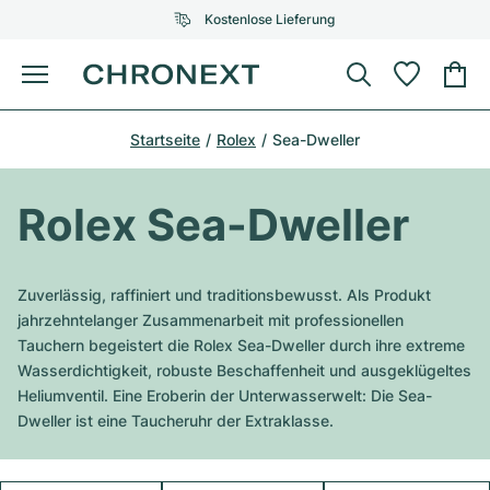
Kostenlose Lieferung
Menü
Uhr kaufen
Startseite
Rolex
Sea-Dweller
AUSGEWÄHLTE MARKEN
AUSGEWÄHLTE MARKEN
Rolex
Cartier
Certified Pre-Owned
Rolex Sea-Dweller
Omega
Tiffany
Uhr verkaufen
Patek Philippe
Louis Vuitton
Zuverlässig, raffiniert und traditionsbewusst. Als Produkt
Alle Rolex Modelle
jahrzehntelanger Zusammenarbeit mit professionellen
Schmuck
Audemars Piguet
Gebauer & Gebauer
Tauchern begeistert die Rolex Sea-Dweller durch ihre extreme
Wasserdichtigkeit, robuste Beschaffenheit und ausgeklügeltes
Top-Modelle
Alle Omega Modelle
Neuzugänge
Cartier
Heliumventil. Eine Eroberin der Unterwasserwelt: Die Sea-
Van Cleef & Arpels
Dweller ist eine Taucheruhr der Extraklasse.
Top-Modelle
Alle Patek Philippe Modelle
Breitling
Service
Air-King
Bvlgari
Top-Modelle
Alle Audemars Piguet Modelle