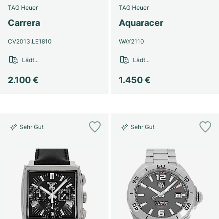
TAG Heuer
TAG Heuer
Carrera
Aquaracer
CV2013.LE1810
WAY2110
Lädt...
Lädt...
2.100 €
1.450 €
Sehr Gut
Sehr Gut