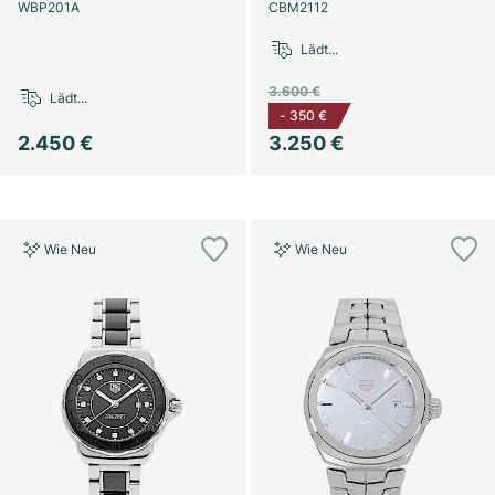
Damenuhren
Damenuhren
WBP201A
CBM2112
Lädt...
3.600 €
Lädt...
-
350 €
2.450 €
3.250 €
Wie Neu
Wie Neu