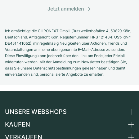
Jetzt anmelden
Ich ermächtige die CHRONEXT GmbH (Butzweilerhofallee 4, 50829 Köln,
Deutschland. Amtsgericht Köln, Registernummer: HRB 121434; USt-IdNr.:
DE451441052), mir regelmäßig Neuigkeiten über Aktionen, Trends und
Veranstaltungen an meine oben genannte E-Mail-Adresse zu senden.
Diese Einwilligung kann jederzeit über den Link am Ende jeder E-Mail
widerrufen werden. Mit der Anmeldung zum Newsletter bestätigen Sie,
dass Sie unsere Datenschutzbestimmungen gelesen haben und damit
einverstanden sind, personalisierte Angebote zu erhalten.
UNSERE WEBSHOPS
KAUFEN
Deutschland
Niederlande
VERKAUFEN
Alle Luxusuhren