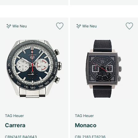
Wie Neu
Wie Neu
TAG Heuer
TAG Heuer
Carrera
Monaco
CBN2A1E.BA0643
CBL2183.FT6236