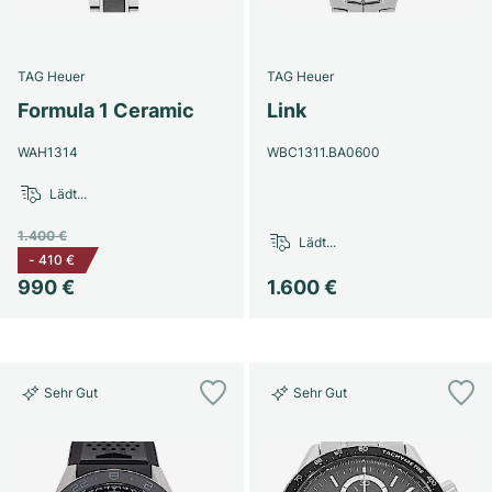
TAG Heuer
TAG Heuer
Formula 1 Ceramic
Link
WAH1314
WBC1311.BA0600
Lädt...
1.400 €
Lädt...
-
410 €
990 €
1.600 €
Sehr Gut
Sehr Gut