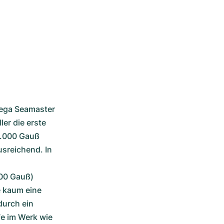
ega Seamaster 
er die erste 
5.000 Gauß 
sreichend. In 
00 Gauß) 
 kaum eine 
urch ein 
 im Werk wie 