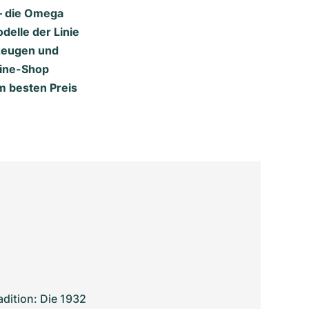
 – die Omega
delle der Linie
rzeugen und
line-Shop
m besten Preis
ition: Die 1932 