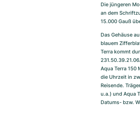
Die jüngeren Mo
an dem Schriftz
15.000 Gauß übe
Das Gehäuse aus
blauem Zifferbla
Terra kommt dur
231.50.39.21.06.
Aqua Terra 150 M
die Uhrzeit in z
Reisende. Träger
u.a.) und Aqua T
Datums- bzw. W