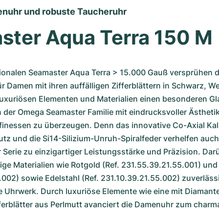
nuhr und robuste Taucheruhr
ster Aqua Terra 150 M
ionalen Seamaster Aqua Terra > 15.000 Gauß versprühen di
r Damen mit ihren auffälligen Zifferblättern in Schwarz, We
 luxuriösen Elementen und Materialien einen besonderen Gl
 der Omega Seamaster Familie mit eindrucksvoller Ästhetik
inessen zu überzeugen. Denn das innovative Co-Axial Kali
tz und die Si14-Silizium-Unruh-Spiralfeder verhelfen auch
erie zu einzigartiger Leistungsstärke und Präzision. Darü
ge Materialien wie Rotgold (Ref. 231.55.39.21.55.001) und 
002) sowie Edelstahl (Ref. 231.10.39.21.55.002) zuverlässi
e Uhrwerk. Durch luxuriöse Elemente wie eine mit Diamante
ferblätter aus Perlmutt avanciert die Damenuhr zum charm