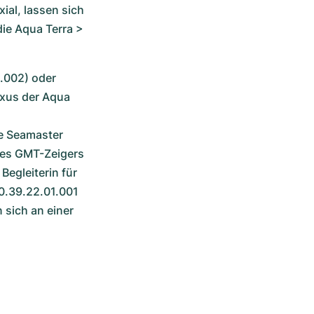
al, lassen sich 
e Aqua Terra > 
.002) oder 
uxus der Aqua 
e Seamaster 
res GMT-Zeigers 
egleiterin für 
0.39.22.01.001 
sich an einer 