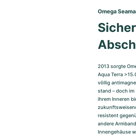
Omega Seamas
Sicher
Absch
2013 sorgte Ome
Aqua Terra >15.0
völlig antimagne
stand – doch im 
ihrem Inneren bi
zukunftsweisende
resistent gegen
andere Armbandu
Innengehäuse wi