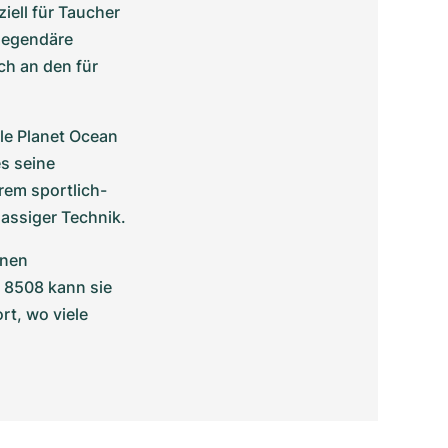
iell für Taucher 
legendäre 
ch an den für 
le Planet Ocean 
 seine 
rem sportlich-
lassiger Technik.
nen 
8508 kann sie 
t, wo viele 