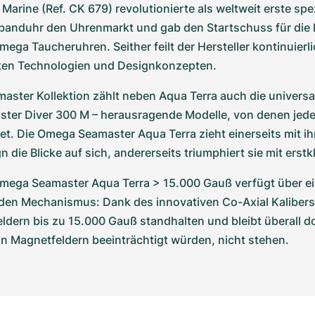
Marine (Ref. CK 679) revolutionierte als weltweit erste spez
banduhr den Uhrenmarkt und gab den Startschuss für die 
mega Taucheruhren. Seither feilt der Hersteller kontinuierli
ten Technologien und Designkonzepten.
master Kollektion zählt neben Aqua Terra auch die universa
ster Diver 300 M – herausragende Modelle, von denen jedes
t. Die Omega Seamaster Aqua Terra zieht einerseits mit ih
 die Blicke auf sich, andererseits triumphiert sie mit erstk
mega Seamaster Aqua Terra > 15.000 Gauß verfügt über ei
en Mechanismus: Dank des innovativen Co-Axial Kalibers 
dern bis zu 15.000 Gauß standhalten und bleibt überall dor
n Magnetfeldern beeinträchtigt würden, nicht stehen.