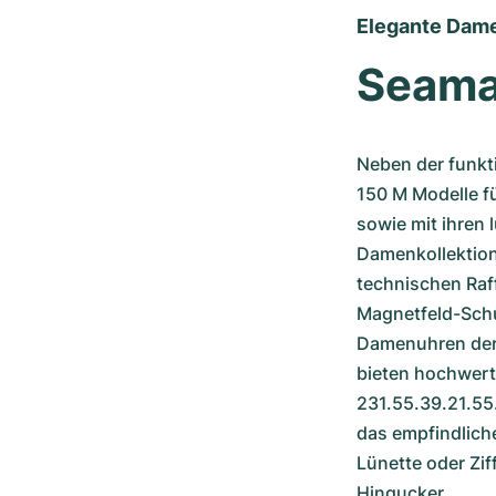
Elegante Dame
Seama
Neben der funkt
150 M Modelle fü
sowie mit ihren
Damenkollektion
technischen Raff
Magnetfeld-Schu
Damenuhren der S
bieten hochwerti
231.55.39.21.55.
das empfindlich
Lünette oder Zif
Hingucker.