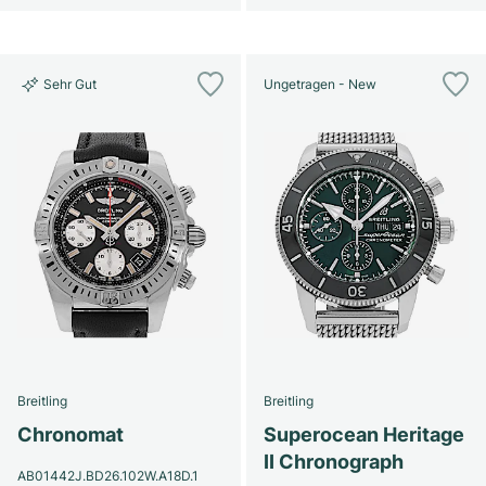
Sehr Gut
Ungetragen - New
Breitling
Breitling
Chronomat
Superocean Heritage
II Chronograph
AB01442J.BD26.102W.A18D.1