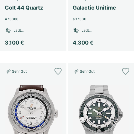
Colt 44 Quartz
Galactic Unitime
A73388
a37330
Lädt...
Lädt...
3.100 €
4.300 €
Sehr Gut
Sehr Gut