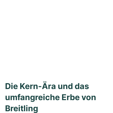
Anhängerschaft weltweit.
Georges Kern machte aus IWC eine weltweit renommierte 
Marke und ist seit einigen Jahren nun CEO bei Breitling. Sein 
mutiger Innovationsgeist trägt Früchte: Bereits wenige 
Monate nach seinem Antritt verhalf er der Marke mit den 
Neuvorstellungen zu unglaublichem Prestige. Kern schlägt 
eine völlig neue Richtung ein und verleiht den Uhren von 
Breitling Héritage-Charme.
Die Kern-Ära und das 
umfangreiche Erbe von 
Breitling