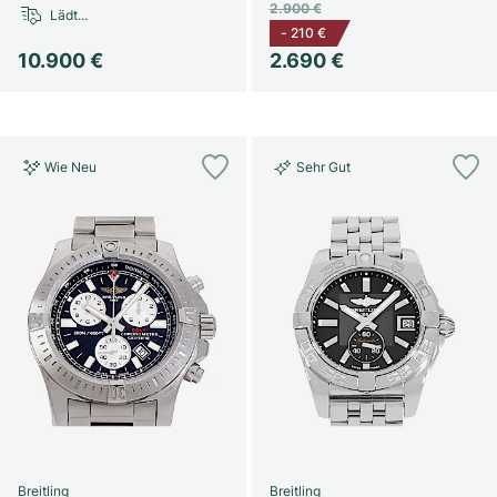
2.900 €
Lädt...
-
210 €
10.900 €
2.690 €
Wie Neu
Sehr Gut
Breitling
Breitling