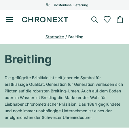
Kostenlose Lieferung
Menü
Uhr kaufen
Startseite
Breitling
AUSGEWÄHLTE MARKEN
AUSGEWÄHLTE MARKEN
Rolex
Cartier
Certified Pre-Owned
Breitling
Omega
Tiffany
Uhr verkaufen
Patek Philippe
Louis Vuitton
Die geflügelte B-Initiale ist seit jeher ein Symbol für
Alle Rolex Modelle
erstklassige Qualität. Generation für Generation verlassen sich
Schmuck
Audemars Piguet
Gebauer & Gebauer
Piloten auf die robusten Breitling-Uhren. Auch auf dem Boden
oder im Wasser ist Breitling die Marke erster Wahl für
Top-Modelle
Alle Omega Modelle
Neuzugänge
Cartier
Liebhaber chronometrischer Präzision. Das 1884 gegründete
Van Cleef & Arpels
und noch immer unabhängige Unternehmen ist eines der
Top-Modelle
Alle Patek Philippe Modelle
Breitling
Service
Air-King
erfolgreichsten der Schweizer Uhrenindustrie.
Bvlgari
Top-Modelle
Alle Audemars Piguet Modelle