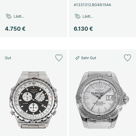
A1331312.BG49.154A
Lädt...
Lädt...
4.750 €
6.130 €
Gut
Sehr Gut