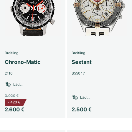
Breitling
Breitling
Chrono-Matic
Sextant
2110
B55047
Lädt...
3.020 €
Lädt...
-
420 €
2.600 €
2.500 €