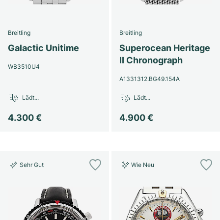
Damenuhren
Damenuhren
Breitling
Breitling
Galactic Unitime
Superocean Heritage
II Chronograph
WB3510U4
A1331312.BG49.154A
Lädt...
Lädt...
4.300 €
4.900 €
Sehr Gut
Wie Neu