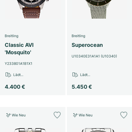
Breitling
Breitling
Classic AVI
Superocean
'Mosquito'
U10340E31A1A1 (U10340)
Y233801A1B1X1
Lädt...
Lädt...
4.400 €
5.450 €
Wie Neu
Wie Neu