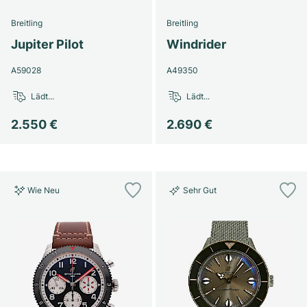
Breitling
Breitling
Jupiter Pilot
Windrider
A59028
A49350
Lädt...
Lädt...
2.550 €
2.690 €
Wie Neu
Sehr Gut