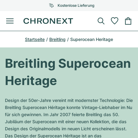
Kostenlose Lieferung
Menü
Uhr kaufen
Startseite
Breitling
Superocean Heritage
AUSGEWÄHLTE MARKEN
AUSGEWÄHLTE MARKEN
Rolex
Cartier
Certified Pre-Owned
Breitling Superocean
Omega
Tiffany
Uhr verkaufen
Heritage
Patek Philippe
Louis Vuitton
Alle Rolex Modelle
Schmuck
Audemars Piguet
Gebauer & Gebauer
Design der 50er-Jahre vereint mit modernster Technologie: Die
Top-Modelle
Alle Omega Modelle
Breitling Superocean Héritage konnte Vintage-Liebhaber im Nu
Neuzugänge
Cartier
für sich gewinnen. Im Jahr 2007 feierte Breitling das 50.
Van Cleef & Arpels
Top-Modelle
Alle Patek Philippe Modelle
Jubiläum der Superocean mit einer neuen Kollektion, die das
Breitling
Service
Air-King
Design des Originalmodells im neuen Licht erscheinen lässt.
Bvlgari
Top-Modelle
Alle Audemars Piguet Modelle
Das Design der Superocean Héritage ist an das