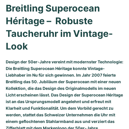
Breitling Superocean 
Milgauss
Damenuhren
Ronde
Professional
Formula 1
Portofino
Spirit of Big Bang
Héritage –  Robuste 
Oyster Perpetual
Rotonde
Bentley
Grand Carrera
Portugieser
King Power
Taucheruhr im Vintage-
Yacht-Master
Crash
Transocean
Gebraucht
Da Vinci
Gebraucht
Look
Yacht-Master II
Pasha
Cockpit
Damenuhren
Aquatimer
Design der 50er-Jahre vereint mit modernster Technologie:
Sea-Dweller
Tortue
Chronospace
Spitfire
Die Breitling Superocean Héritage konnte Vintage-
Liebhaber im Nu für sich gewinnen. Im Jahr 2007 feierte
Sky-Dweller
Baignoire
Super Avenger
GST
Breitling das 50. Jubiläum der Superocean mit einer neuen
Kollektion, die das Design des Originalmodells im neuen
Submariner
Ballon Blanc
Galactic
Vintage
Licht erscheinen lässt. Das Design der Superocean Héritage
ist an das Ursprungsmodell angelehnt und erfreut mit
Roadster
Montbrillant
Gebraucht
Klarheit und Funktionalität. Um dem Vorbild gerecht zu
werden, stattet das Schweizer Unternehmen die Uhr mit
Gebraucht
Gebraucht
einem geflochtenen Stahlarmband aus und verziert das
Zifferblatt mit dem Markenlogo der 50er-Jahre.