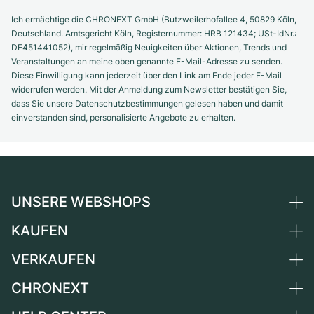
Ich ermächtige die CHRONEXT GmbH (Butzweilerhofallee 4, 50829 Köln,
Deutschland. Amtsgericht Köln, Registernummer: HRB 121434; USt-IdNr.:
DE451441052), mir regelmäßig Neuigkeiten über Aktionen, Trends und
Veranstaltungen an meine oben genannte E-Mail-Adresse zu senden.
Diese Einwilligung kann jederzeit über den Link am Ende jeder E-Mail
widerrufen werden. Mit der Anmeldung zum Newsletter bestätigen Sie,
dass Sie unsere Datenschutzbestimmungen gelesen haben und damit
einverstanden sind, personalisierte Angebote zu erhalten.
UNSERE WEBSHOPS
KAUFEN
Deutschland
Niederlande
VERKAUFEN
Alle Luxusuhren
Österreich
Certified Pre-Owned
CHRONEXT
Uhr verkaufen
Schweiz
Vintage-Uhren
Kommission