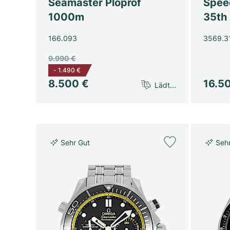
Seamaster Ploprof
Spee
1000m
35th
166.093
3569.3
9.990 €
-
1.490 €
8.500 €
16.5
Lädt...
Sehr Gut
Seh