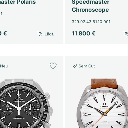
aster Polaris
Speedmaster
Chronoscope
31
329.92.43.51.10.001
0 €
11.800 €
Lädt...
 Neu
Sehr Gut