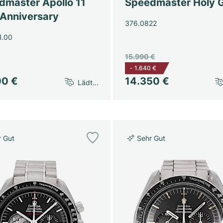
dmaster Apollo 11
Speedmaster Holy G
 Anniversary
376.0822
1.00
15.990 €
-
1.640 €
00 €
14.350 €
Lädt...
r Gut
Sehr Gut