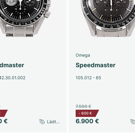
Omega
dmaster
Speedmaster
42.30.01.002
105.012 - 65
€
7.500 €
€
-
600 €
0 €
6.900 €
Lädt...