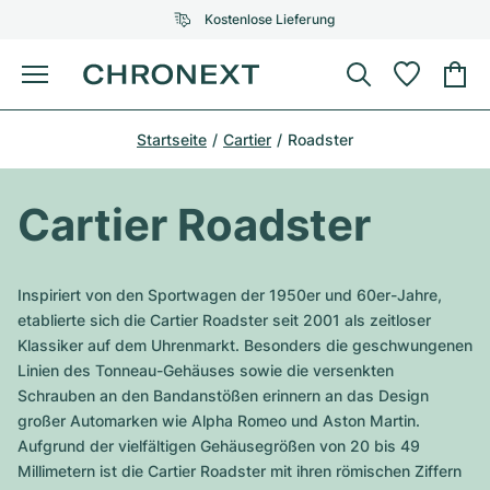
Kostenlose Lieferung
Menü
Uhr kaufen
Startseite
Cartier
Roadster
AUSGEWÄHLTE MARKEN
AUSGEWÄHLTE MARKEN
Rolex
Cartier
Certified Pre-Owned
Cartier Roadster
Omega
Tiffany
Uhr verkaufen
Patek Philippe
Louis Vuitton
Inspiriert von den Sportwagen der 1950er und 60er-Jahre,
Alle Rolex Modelle
etablierte sich die Cartier Roadster seit 2001 als zeitloser
Schmuck
Audemars Piguet
Gebauer & Gebauer
Klassiker auf dem Uhrenmarkt. Besonders die geschwungenen
Linien des Tonneau-Gehäuses sowie die versenkten
Top-Modelle
Alle Omega Modelle
Neuzugänge
Cartier
Schrauben an den Bandanstößen erinnern an das Design
Van Cleef & Arpels
großer Automarken wie Alpha Romeo und Aston Martin.
Top-Modelle
Alle Patek Philippe Modelle
Breitling
Service
Air-King
Aufgrund der vielfältigen Gehäusegrößen von 20 bis 49
Bvlgari
Millimetern ist die Cartier Roadster mit ihren römischen Ziffern
Top-Modelle
Alle Audemars Piguet Modelle