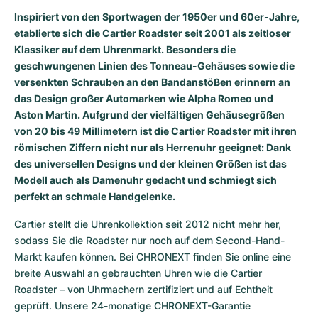
Damenuhren
Damenuhren
Inspiriert von den Sportwagen der 1950er und 60er-Jahre,
etablierte sich die Cartier Roadster seit 2001 als zeitloser
Klassiker auf dem Uhrenmarkt. Besonders die
geschwungenen Linien des Tonneau-Gehäuses sowie die
versenkten Schrauben an den Bandanstößen erinnern an
das Design großer Automarken wie Alpha Romeo und
Aston Martin. Aufgrund der vielfältigen Gehäusegrößen
von 20 bis 49 Millimetern ist die Cartier Roadster mit ihren
römischen Ziffern nicht nur als Herrenuhr geeignet: Dank
des universellen Designs und der kleinen Größen ist das
Modell auch als Damenuhr gedacht und schmiegt sich
perfekt an schmale Handgelenke.
Cartier stellt die Uhrenkollektion seit 2012 nicht mehr her, 
sodass Sie die Roadster nur noch auf dem Second-Hand-
Markt kaufen können. Bei CHRONEXT finden Sie online eine 
breite Auswahl an 
gebrauchten Uhren
 wie die Cartier 
Roadster – von Uhrmachern zertifiziert und auf Echtheit 
geprüft. Unsere 24-monatige CHRONEXT-Garantie 