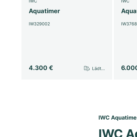
IWC
IWC
Aquatimer
Aqua
IW329002
IW376
4.300 €
6.00
Lädt...
IWC Aquatimer:
IWC A