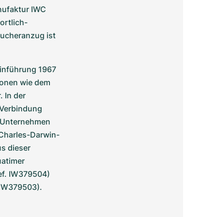
nufaktur IWC 
ortlich-
ucheranzug ist 
Einführung 1967 
ionen wie dem 
In der 
Verbindung 
 Unternehmen 
 Charles-Darwin-
s dieser 
atimer 
f. IW379504) 
 IW379503).