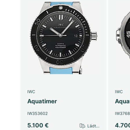
IWC
IWC
Aquatimer
Aqua
IW353602
IW376
5.100 €
4.70
Lädt...