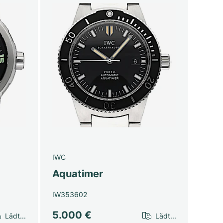
IWC
Aquatimer
IW353602
5.000 €
Lädt...
Lädt...