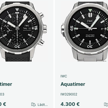
IWC
timer
Aquatimer
803
IW329002
0 €
4.300 €
Lädt...