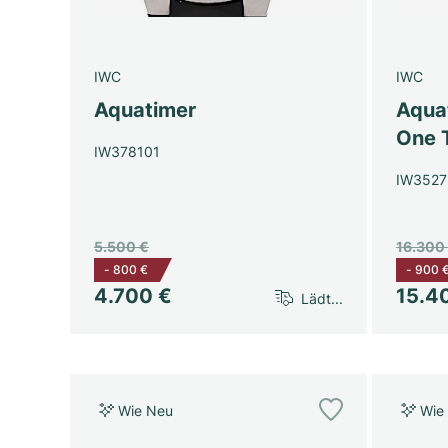
IWC
IWC
Aquatimer
Aqua
One 
IW378101
IW3527
5.500 €
16.300
-
800 €
-
900 
4.700 €
15.4
Lädt...
Wie Neu
Wie