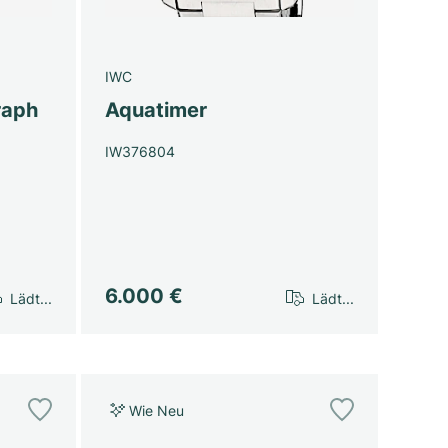
IWC
raph
Aquatimer
IW376804
6.000 €
Lädt...
Lädt...
Wie Neu