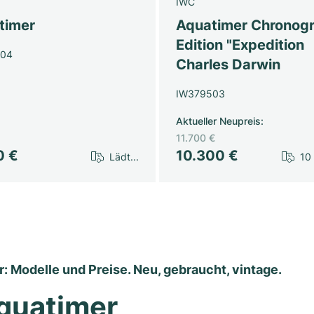
IWC
timer
Aquatimer Chronog
Edition "Expedition
804
Charles Darwin
IW379503
Aktueller Neupreis
:
11.700 €
0 €
10.300 €
Lädt...
10
 Modelle und Preise. Neu, gebraucht, vintage.
quatimer