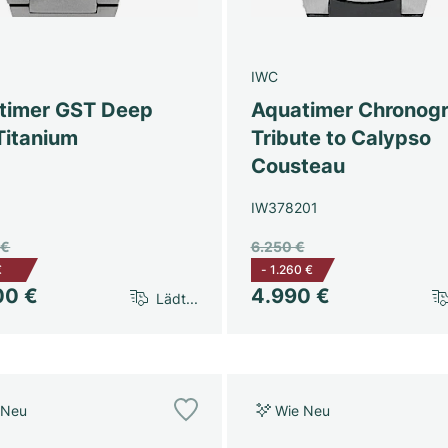
IWC
timer GST Deep
Aquatimer Chronog
Titanium
Tribute to Calypso
Cousteau
IW378201
 €
6.250 €
€
-
1.260 €
00 €
4.990 €
Lädt...
 Neu
Wie Neu