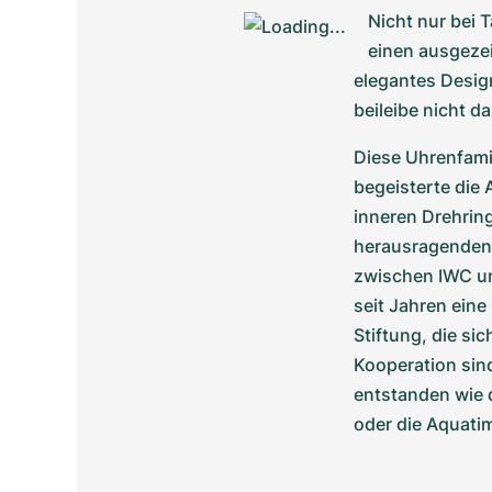
Nicht nur bei 
einen ausgezei
elegantes Desig
beileibe nicht d
Diese Uhrenfamil
begeisterte die
inneren Drehrin
herausragenden 
zwischen IWC un
seit Jahren eine
Stiftung, die si
Kooperation sin
entstanden wie 
oder die Aquati