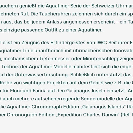
Tauchern genießt die Aquatimer Serie der Schweizer Uhrma
chneten Ruf. Die Taucheruhren zeichnen sich durch ein sp
n aus, das bei jedem Anlass angemessen erscheint – ein Ta
as einzige passende Outfit zu einer Aquatimer.
ie ist ein Zeugnis des Erfindergeistes von IWC: Seit ihrer 
 Aquatimer Linie unaufhörlich mit uhrmacherischen Innovat
g, mechanischem Tiefenmesser oder Minutenschleppzeiger. 
Technik der Aquatimer Modelle manifestiert sich die enge 
d der Unterwasserforschung. Schließlich unterstützt das
 Reihe von wichtigen Projekten auf dem Gebiet wie z.B. die
ch für Flora und Fauna auf den Galapagos Inseln einsetzt. Au
d auch mehrere aufsehenerregende Sondermodelle der Aqu
die Aquatimer Chronograph Edition „Galapagos Islands“ (Re
mer Chronograph Edition „Expedition Charles Darwin“ (Ref.