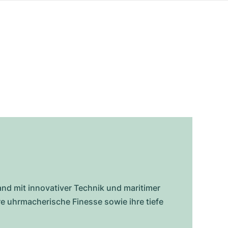
and mit innovativer Technik und maritimer
e uhrmacherische Finesse sowie ihre tiefe