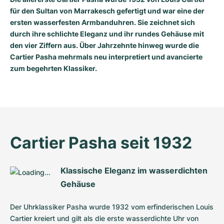
für den Sultan von Marrakesch gefertigt und war eine der
Milgauss
Damenuhren
Ronde
Professional
Formula 1
Portofino
Spirit of Big Bang
ersten wasserfesten Armbanduhren. Sie zeichnet sich
durch ihre schlichte Eleganz und ihr rundes Gehäuse mit
Oyster Perpetual
Rotonde
Bentley
Grand Carrera
Portugieser
King Power
den vier Ziffern aus. Über Jahrzehnte hinweg wurde die
Cartier Pasha mehrmals neu interpretiert und avancierte
Yacht-Master
Crash
Transocean
Gebraucht
Da Vinci
Gebraucht
zum begehrten Klassiker.
Yacht-Master II
Pasha
Cockpit
Damenuhren
Aquatimer
Sea-Dweller
Tortue
Chronospace
Spitfire
Sky-Dweller
Baignoire
Super Avenger
GST
Cartier Pasha seit 1932
Submariner
Ballon Blanc
Galactic
Vintage
Klassische Eleganz im wasserdichten 
Roadster
Montbrillant
Gebraucht
Gehäuse
Gebraucht
Gebraucht
Der Uhrklassiker Pasha wurde 1932 vom erfinderischen Louis 
Cartier kreiert und gilt als die erste wasserdichte Uhr von 