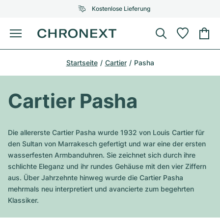
Kostenlose Lieferung
Menü
Uhr kaufen
Startseite
Cartier
Pasha
AUSGEWÄHLTE MARKEN
AUSGEWÄHLTE MARKEN
Rolex
Cartier
Certified Pre-Owned
Cartier Pasha
Omega
Tiffany
Uhr verkaufen
Patek Philippe
Louis Vuitton
Die allererste Cartier Pasha wurde 1932 von Louis Cartier für
Alle Rolex Modelle
den Sultan von Marrakesch gefertigt und war eine der ersten
Schmuck
Audemars Piguet
Gebauer & Gebauer
wasserfesten Armbanduhren. Sie zeichnet sich durch ihre
schlichte Eleganz und ihr rundes Gehäuse mit den vier Ziffern
Top-Modelle
Alle Omega Modelle
Neuzugänge
Cartier
aus. Über Jahrzehnte hinweg wurde die Cartier Pasha
Van Cleef & Arpels
mehrmals neu interpretiert und avancierte zum begehrten
Top-Modelle
Alle Patek Philippe Modelle
Breitling
Service
Air-King
Klassiker.
Bvlgari
Top-Modelle
Alle Audemars Piguet Modelle