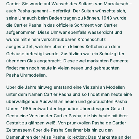
Damenuhren
Damenuhren
Cartier. Sie wurde auf Wunsch des Sultans von Marrakesch – 
auch Pasha genannt – gefertigt. Der Sultan wünschte sich, 
seine Uhr auch beim Baden tragen zu können. 1943 wurde 
die Cartier Pasha in das offizielle Sortiment von Cartier 
aufgenommen. Diese Uhr war ebenfalls wasserdicht und 
wurde mit einem verschraubbaren Kronenschutz 
ausgestattet, welcher über ein kleines Kettchen an dem 
Gehäuse befestigt wurde. Zusätzlich war ein Schutzgitter 
über dem Glas angebracht. Diese zwei markanten Elemente 
findet man noch heute in vielen neuen und gebrauchten 
Pasha Uhrmodellen.
Über die Jahre hinweg entstand eine Vielzahl an Modellen 
unter dem Namen Cartier Pasha und so findet man heute eine 
überwältigende Auswahl an neuen und gebrauchten Pasha 
Uhren. 1985 entwarf der legendäre Uhrendesigner Gérald 
Genta eine Version der Cartier Pasha, die bis heute mit ihrer 
Gestalt zu glänzen weiß. Von prunkvollen Pasha de Cartier 
Zeitmessern über die Pasha Seatimer bis hin zu den 
Damenuhren der Miss Pasha Kollektion: Das Markante an der 