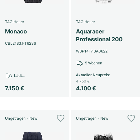
TAG Heuer
TAG Heuer
Monaco
Aquaracer
Professional 200
CBL2183.FT6236
WBP1417.BA0622
5 Wochen
Aktueller Neupreis
:
Lädt...
4.750 €
7.150 €
4.100 €
Ungetragen - New
Ungetragen - New