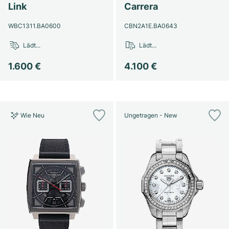
Damenuhren
Damenuhren
Link
Carrera
WBC1311.BA0600
CBN2A1E.BA0643
Lädt...
Lädt...
1.600 €
4.100 €
Wie Neu
Ungetragen - New