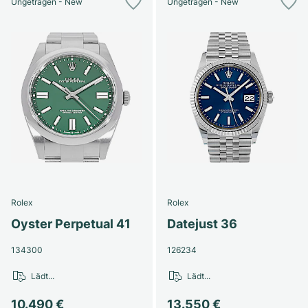
Ungetragen - New
Ungetragen - New
Rolex
Rolex
Oyster Perpetual 41
Datejust 36
134300
126234
Lädt...
Lädt...
10.490 €
13.550 €