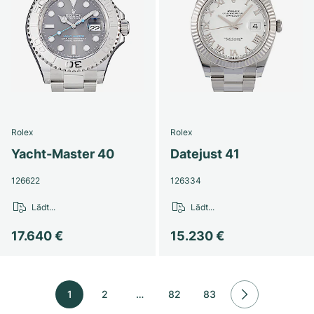
Rolex
Rolex
Yacht-Master 40
Datejust 41
126622
126334
Lädt...
Lädt...
17.640 €
15.230 €
1
2
…
82
83