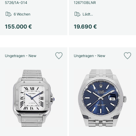
Damenuhren
Damenuhren
5726/1A-014
126710BLNR
6 Wochen
Lädt...
155.000 €
19.690 €
Ungetragen - New
Ungetragen - New