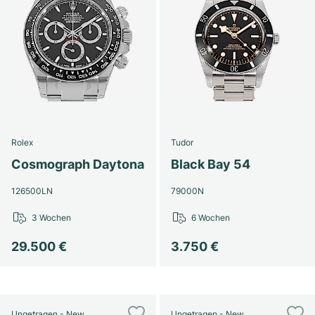
Rolex
Tudor
Cosmograph Daytona
Black Bay 54
126500LN
79000N
3 Wochen
6 Wochen
29.500 €
3.750 €
Ungetragen - New
Ungetragen - New