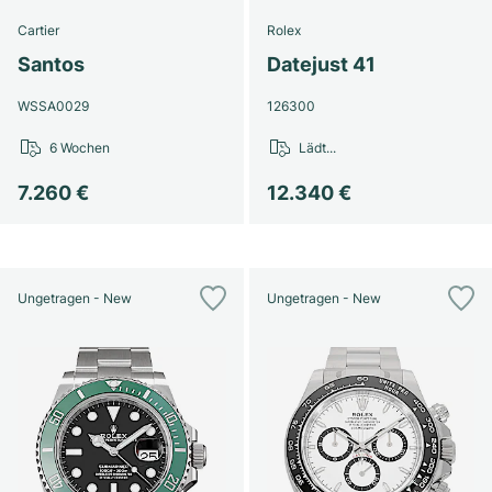
Cartier
Rolex
Santos
Datejust 41
WSSA0029
126300
6 Wochen
Lädt...
7.260 €
12.340 €
Ungetragen - New
Ungetragen - New