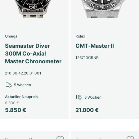
Omega
Rolex
Seamaster Diver
GMT-Master II
300M Co-Axial
126710GRNR
Master Chronometer
210.30.42.20.01.001
5 Wochen
Aktueller Neupreis
:
8 Wochen
6.500 €
5.850 €
21.000 €