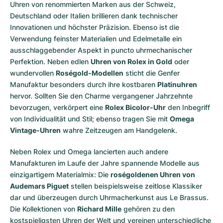
Uhren von renommierten Marken aus der Schweiz,
Deutschland oder Italien brillieren dank technischer
Innovationen und höchster Präzision. Ebenso ist die
Verwendung feinster Materialien und Edelmetalle ein
ausschlaggebender Aspekt in puncto uhrmechanischer
Perfektion. Neben edlen
Uhren von Rolex in Gold
oder
wundervollen
Roségold-Modellen
sticht die Genfer
Manufaktur besonders durch ihre kostbaren
Platinuhren
hervor. Sollten Sie den Charme vergangener Jahrzehnte
bevorzugen, verkörpert eine
Rolex Bicolor-Uhr
den Inbegriff
von Individualität und Stil; ebenso tragen Sie mit
Omega
Vintage-Uhren
wahre Zeitzeugen am Handgelenk.
Neben Rolex und Omega lancierten auch andere
Manufakturen im Laufe der Jahre spannende Modelle aus
einzigartigem Materialmix: Die
roségoldenen Uhren von
Audemars Piguet
stellen beispielsweise zeitlose Klassiker
dar und überzeugen durch Uhrmacherkunst aus Le Brassus.
Die Kollektionen von
Richard Mille
gehören zu den
kostspieligsten Uhren der Welt und vereinen unterschiedliche