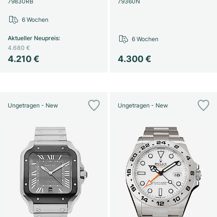
79830RB
79360N
6 Wochen
Aktueller Neupreis
:
6 Wochen
4.680 €
4.210 €
4.300 €
Ungetragen - New
Ungetragen - New