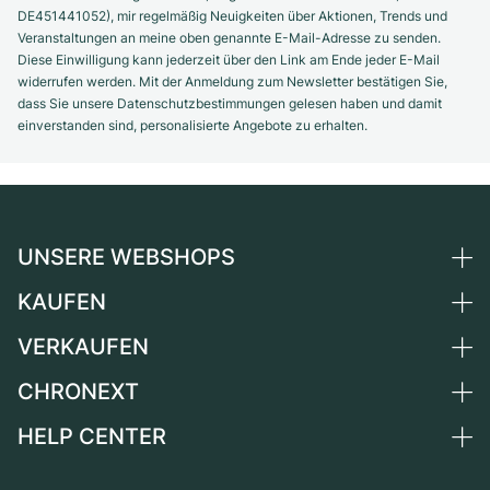
DE451441052), mir regelmäßig Neuigkeiten über Aktionen, Trends und
Veranstaltungen an meine oben genannte E-Mail-Adresse zu senden.
Diese Einwilligung kann jederzeit über den Link am Ende jeder E-Mail
widerrufen werden. Mit der Anmeldung zum Newsletter bestätigen Sie,
dass Sie unsere Datenschutzbestimmungen gelesen haben und damit
einverstanden sind, personalisierte Angebote zu erhalten.
UNSERE WEBSHOPS
KAUFEN
Deutschland
Niederlande
VERKAUFEN
Alle Luxusuhren
Österreich
Certified Pre-Owned
CHRONEXT
Uhr verkaufen
Schweiz
Vintage-Uhren
Kommission
HELP CENTER
Über uns
Frankreich
Independent Brands
Direktverkauf
Karriere
Italien
FAQ