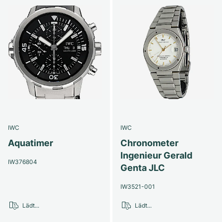
IWC
IWC
Aquatimer
Chronometer
Ingenieur Gerald
IW376804
Genta JLC
IW3521-001
Lädt...
Lädt...