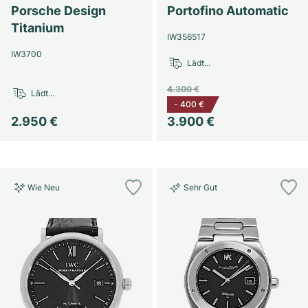
Porsche Design
Portofino Automatic
Titanium
IW356517
IW3700
Lädt...
4.300 €
Lädt...
-
400 €
2.950 €
3.900 €
Wie Neu
Sehr Gut