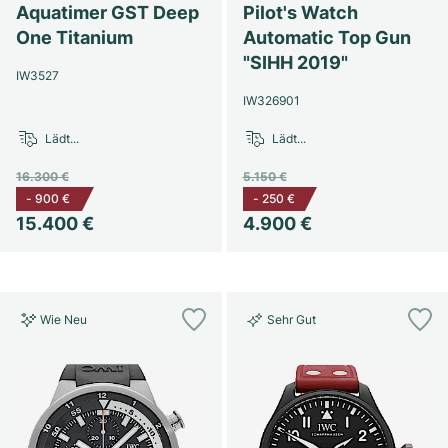
Damenuhren
Damenuhren
Aquatimer GST Deep
Pilot's Watch
One Titanium
Automatic Top Gun
"SIHH 2019"
IW3527
IW326901
Lädt...
Lädt...
16.300 €
5.150 €
-
900 €
-
250 €
15.400 €
4.900 €
Wie Neu
Sehr Gut