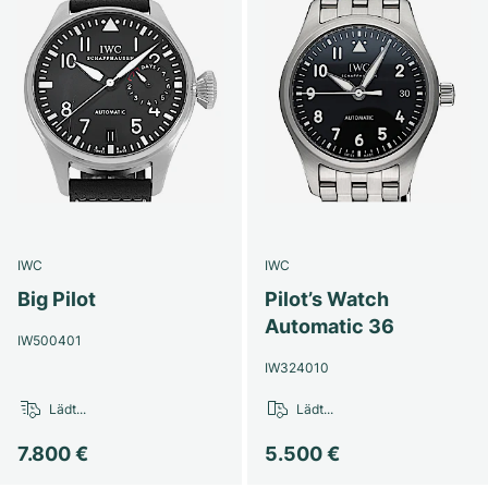
IWC
IWC
Big Pilot
Pilot’s Watch
Automatic 36
IW500401
IW324010
Lädt...
Lädt...
7.800 €
5.500 €