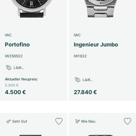
IWC
IWC
Portofino
Ingenieur Jumbo
IW356502
IW1832
Lädt...
Aktueller Neupreis
:
Lädt...
5.300 €
4.500 €
27.840 €
Sehr Gut
Wie Neu