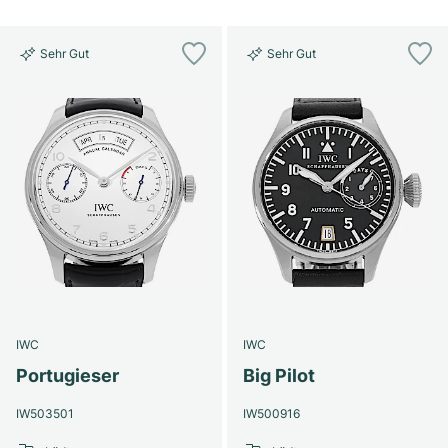
Sehr Gut
Sehr Gut
IWC
IWC
Portugieser
Big Pilot
IW503501
IW500916