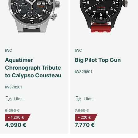
IWC
IWC
Aquatimer
Big Pilot Top Gun
Chronograph Tribute
IW329801
to Calypso Cousteau
IW378201
Lädt...
Lädt...
6.250 €
7.990 €
-
1.260 €
-
220 €
4.990 €
7.770 €