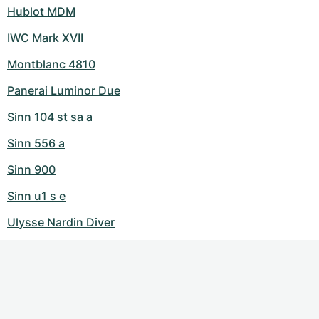
Hublot MDM
IWC Mark XVII
Montblanc 4810
Panerai Luminor Due
Sinn 104 st sa a
Sinn 556 a
Sinn 900
Sinn u1 s e
Ulysse Nardin Diver