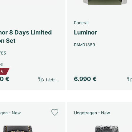
Panerai
nor 8 Days Limited
Luminor
on Set
PAM01389
785
 €
 €
50 €
6.990 €
Lädt...
agen - New
Ungetragen - New