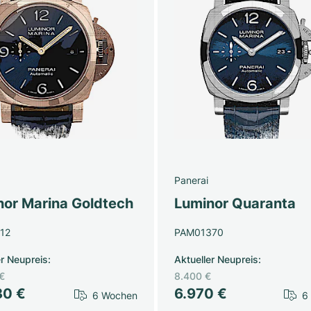
Panerai
nor Marina Goldtech
Luminor Quaranta
12
PAM01370
er Neupreis
:
Aktueller Neupreis
:
€
8.400 €
30 €
6.970 €
6 Wochen
6