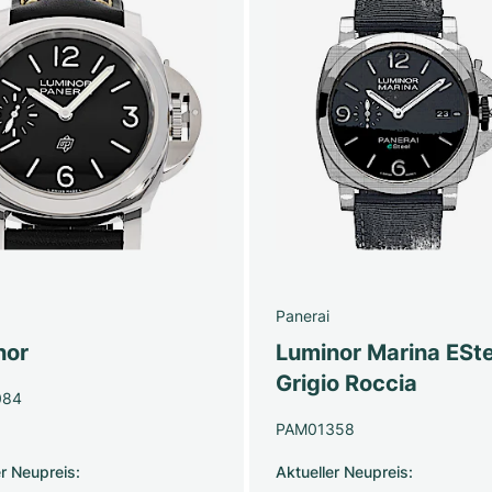
Panerai
nor
Luminor Marina ESte
Grigio Roccia
084
PAM01358
er Neupreis
:
Aktueller Neupreis
: