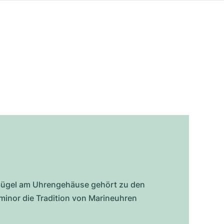
zbügel am Uhrengehäuse gehört zu den
minor die Tradition von Marineuhren