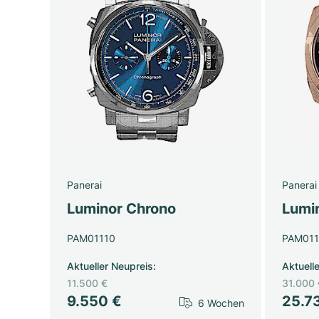
Panerai
Panerai
Luminor Chrono
Lumi
PAM01110
PAM011
Aktueller Neupreis
:
Aktuell
11.500 €
31.000 
9.550 €
25.7
6 Wochen