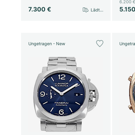
6.200 
7.300 €
5.15
Lädt...
Ungetragen - New
Ungetr