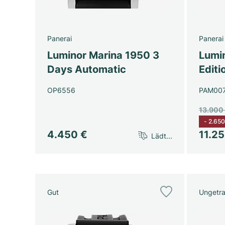
Panerai
Panerai
Luminor Marina 1950 3
Lumi
Days Automatic
Editi
OP6556
PAM00
13.900
-
2.650
4.450 €
11.2
Lädt...
Gut
Ungetr