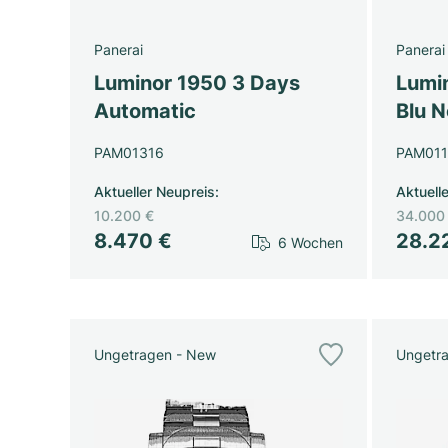
Panerai
Panerai
Luminor 1950 3 Days
Lumi
Automatic
Blu N
PAM01316
PAM011
Aktueller Neupreis
:
Aktuell
10.200 €
34.000
8.470 €
28.2
6 Wochen
Ungetragen - New
Ungetr