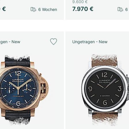
€
9.600 €
0 €
7.970 €
6 Wochen
6
agen - New
Ungetragen - New