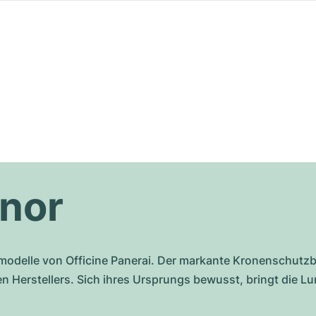
inor
nmodelle von Officine Panerai. Der markante Kronenschut
 Herstellers. Sich ihres Ursprungs bewusst, bringt die Lu