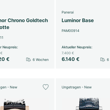
Panerai
nor Chrono Goldtech
Luminor Base
otte
PAM00914
11
er Neupreis
:
Aktueller Neupreis
:
 €
7.400 €
20 €
6.140 €
6 Wochen
6
agen - New
Ungetragen - New