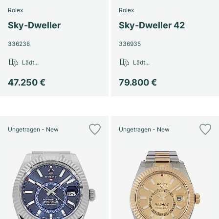
Damenuhren
Damenuhren
Rolex
Rolex
Sky-Dweller
Sky-Dweller 42
336238
336935
Lädt...
Lädt...
47.250 €
79.800 €
Ungetragen - New
Ungetragen - New