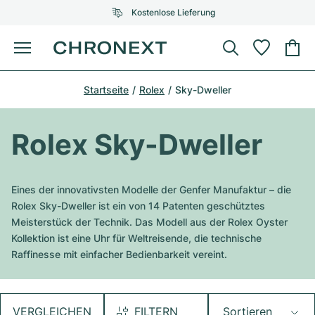
Kostenlose Lieferung
Menü
Uhr kaufen
Startseite
Rolex
Sky-Dweller
AUSGEWÄHLTE MARKEN
AUSGEWÄHLTE MARKEN
Rolex
Cartier
Certified Pre-Owned
Rolex Sky-Dweller
Omega
Tiffany
Uhr verkaufen
Patek Philippe
Louis Vuitton
Eines der innovativsten Modelle der Genfer Manufaktur – die
Alle Rolex Modelle
Rolex Sky-Dweller ist ein von 14 Patenten geschütztes
Schmuck
Audemars Piguet
Gebauer & Gebauer
Meisterstück der Technik. Das Modell aus der Rolex Oyster
Kollektion ist eine Uhr für Weltreisende, die technische
Top-Modelle
Alle Omega Modelle
Neuzugänge
Cartier
Raffinesse mit einfacher Bedienbarkeit vereint.
Van Cleef & Arpels
Top-Modelle
Alle Patek Philippe Modelle
Breitling
Service
Air-King
Bvlgari
Top-Modelle
Alle Audemars Piguet Modelle
VERGLEICHEN
FILTERN
Sortieren