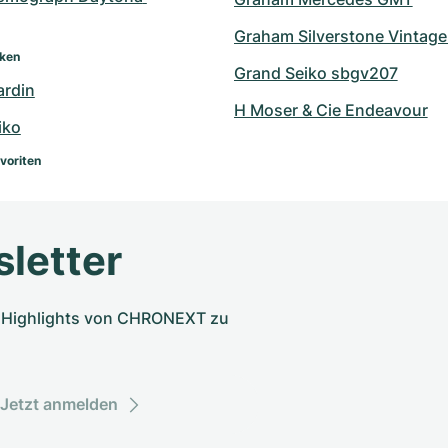
Graham Silverstone Vintage
rken
Grand Seiko sbgv207
ardin
H Moser & Cie Endeavour
iko
voriten
letter
nd Highlights von CHRONEXT zu
Jetzt anmelden