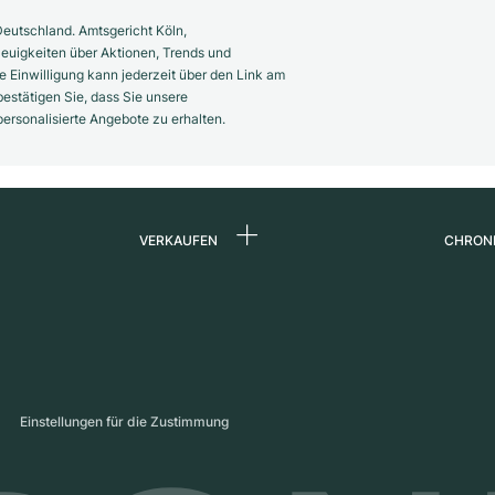
eutschland. Amtsgericht Köln,
euigkeiten über Aktionen, Trends und
 Einwilligung kann jederzeit über den Link am
estätigen Sie, dass Sie unsere
rsonalisierte Angebote zu erhalten.
VERKAUFEN
CHRON
Uhr verkaufen
Über 
d
Kommission
Karrie
Direktverkauf
Press
s
Inzahlungnahme
Maga
Einstellungen für die Zustimmung
Partn