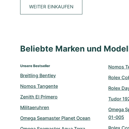
WEITER EINKAUFEN
Beliebte Marken und Mode
Unsere Bestseller
Nomos Te
Breitling Bentley
Rolex Co
Nomos Tangente
Rolex Da
Zenith El Primero
Tudor 19
Militaeruhren
Omega Sp
01-005
Omega Seamaster Planet Ocean
Rolex Co
Omega Seamaster Aqua Terra