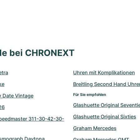
lle bei CHRONEXT
tra
Uhren mit Komplikationen
ke
Breitling Second Hand Uhre
Für Sie empfohlen
y Date Vintage
Glashuette Original Seventi
26
Glashuette Original Sixties
eedmaster 311-30-42-30-
Graham Mercedes
smograph Daytona 
Graham Mercedes GMT