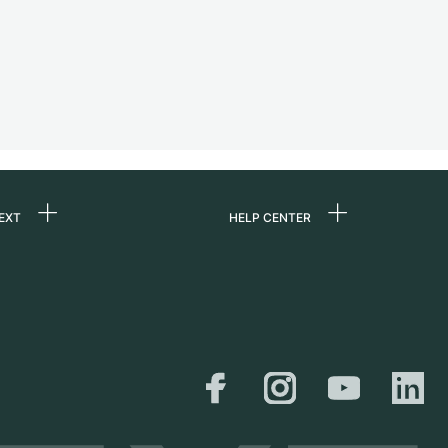
EXT
HELP CENTER
uns
FAQ
re
Service Center
e
Persönliche Abholung
zin
Versand &
Rückgaberecht
er
Größen-Leitfaden