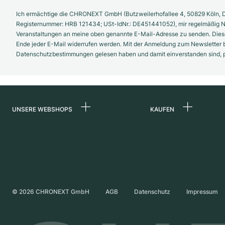
Ich ermächtige die CHRONEXT GmbH (Butzweilerhofallee 4, 50829 Köln, D
Registernummer: HRB 121434; USt-IdNr.: DE451441052), mir regelmäßig N
Veranstaltungen an meine oben genannte E-Mail-Adresse zu senden. Diese
Ende jeder E-Mail widerrufen werden. Mit der Anmeldung zum Newsletter b
Datenschutzbestimmungen gelesen haben und damit einverstanden sind, pe
UNSERE WEBSHOPS
KAUFEN
Deutschland
Alle Luxusuhren
Niederlande
Certified Pre-Owne
Österreich
Vintage-Uhren
Schweiz
Independent Brand
©
2026
CHRONEXT GmbH
AGB
Datenschutz
Impressum
Frankreich
Italien