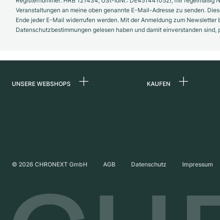
Registernummer: HRB 121434; USt-IdNr.: DE451441052), mir regelmäßig N
Veranstaltungen an meine oben genannte E-Mail-Adresse zu senden. Diese
Ende jeder E-Mail widerrufen werden. Mit der Anmeldung zum Newsletter b
Datenschutzbestimmungen gelesen haben und damit einverstanden sind, pe
UNSERE WEBSHOPS
KAUFEN
Deutschland
Alle Luxusuhren
Niederlande
Certified Pre-Owne
Österreich
Vintage-Uhren
Schweiz
Independent Brand
©
2026
CHRONEXT GmbH
AGB
Datenschutz
Impressum
Frankreich
Italien
Vereinigtes Königreich