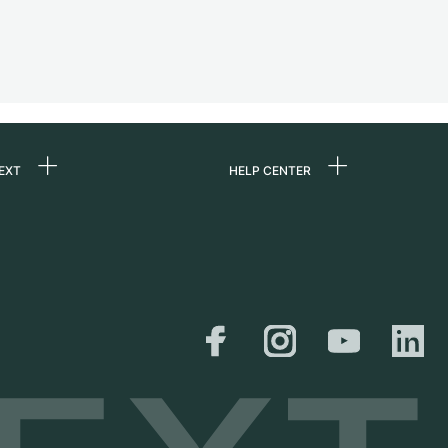
EXT
HELP CENTER
uns
FAQ
re
Service Center
e
Persönliche Abholung
zin
Versand &
Rückgaberecht
er
Größen-Leitfaden