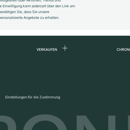
euigkeiten über Aktionen, Trends und
 Einwilligung kann jederzeit über den Link am
estätigen Sie, dass Sie unsere
rsonalisierte Angebote zu erhalten.
VERKAUFEN
CHRON
Uhr verkaufen
Über 
d
Kommission
Karrie
Direktverkauf
Press
s
Inzahlungnahme
Maga
Einstellungen für die Zustimmung
Partn