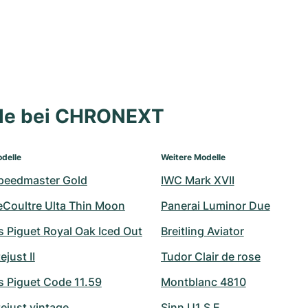
lle bei CHRONEXT
delle
Weitere Modelle
peedmaster Gold
IWC Mark XVII
eCoultre Ulta Thin Moon
Panerai Luminor Due
 Piguet Royal Oak Iced Out
Breitling Aviator
ejust II
Tudor Clair de rose
 Piguet Code 11.59
Montblanc 4810
ejust vintage
Sinn U1 S E