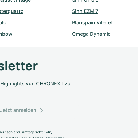
sterquartz
Sinn EZM 7
olor
Blancpain Villeret
inbow
Omega Dynamic
letter
nd Highlights von CHRONEXT zu
Jetzt anmelden
eutschland. Amtsgericht Köln,