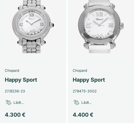
Damenuhren
Damenuhren
Chopard
Chopard
Happy Sport
Happy Sport
27/8236-23
278475-3002
Lädt...
Lädt...
4.300 €
4.400 €