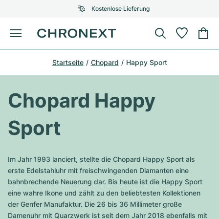
Kostenlose Lieferung
Menü
Uhr kaufen
Startseite
Chopard
Happy Sport
AUSGEWÄHLTE MARKEN
AUSGEWÄHLTE MARKEN
Rolex
Cartier
Certified Pre-Owned
Chopard Happy
Omega
Tiffany
Uhr verkaufen
Sport
Patek Philippe
Louis Vuitton
Alle Rolex Modelle
Schmuck
Audemars Piguet
Gebauer & Gebauer
Im Jahr 1993 lanciert, stellte die Chopard Happy Sport als
Top-Modelle
Alle Omega Modelle
erste Edelstahluhr mit freischwingenden Diamanten eine
Neuzugänge
Cartier
bahnbrechende Neuerung dar. Bis heute ist die Happy Sport
Van Cleef & Arpels
Top-Modelle
Alle Patek Philippe Modelle
eine wahre Ikone und zählt zu den beliebtesten Kollektionen
Breitling
Service
Air-King
der Genfer Manufaktur. Die 26 bis 36 Millimeter große
Bvlgari
Top-Modelle
Alle Audemars Piguet Modelle
Damenuhr mit Quarzwerk ist seit dem Jahr 2018 ebenfalls mit