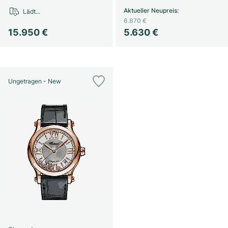
Aktueller Neupreis
:
Lädt...
6.870 €
15.950 €
5.630 €
Ungetragen - New