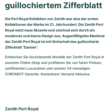
guillochiertem Zifferblatt
Milgauss
Damenuhren
Ronde
Professional
Formula 1
Portofino
Spirit of Big Bang
Oyster Perpetual
Rotonde
Bentley
Grand Carrera
Portugieser
King Power
Die Port Royal Kollektion von Zenith war eine der ersten
Kollektionen der Marke im 21. Jahrhundert. Die Zenith Port
Royal setzt neue Akzente und zeichnet sich durch ein
Yacht-Master
Crash
Transocean
Gebraucht
Da Vinci
Gebraucht
modernes und klares Design aus. Augenfälligstes Merkmal
der Zenith Port Royal ist mit Sicherheit das guillochierte
Yacht-Master II
Pasha
Cockpit
Damenuhren
Aquatimer
Zifferblatt “Damier”.
Sea-Dweller
Tortue
Chronospace
Spitfire
Entdecken Sie faszinierende Modelle der Zenith Port Royal in 
unserem Online-Shop und profitieren Sie von fairen Preisen, 
Sky-Dweller
Baignoire
Super Avenger
GST
zertifizierten Luxusuhren und unserer 24-monatigen 
CHRONEXT-Garantie. Kostenloser Versand inklusive.
Submariner
Ballon Blanc
Galactic
Vintage
Roadster
Montbrillant
Gebraucht
Gebraucht
Gebraucht
Zenith Port Royal