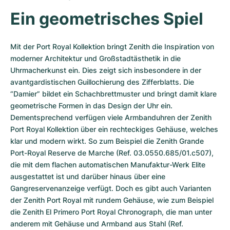
Damenuhren
Damenuhren
Ein geometrisches Spiel
Mit der Port Royal Kollektion bringt Zenith die Inspiration von 
moderner Architektur und Großstadtästhetik in die 
Uhrmacherkunst ein. Dies zeigt sich insbesondere in der 
avantgardistischen Guillochierung des Zifferblatts. Die 
“Damier” bildet ein Schachbrettmuster und bringt damit klare 
geometrische Formen in das Design der Uhr ein. 
Dementsprechend verfügen viele Armbanduhren der Zenith 
Port Royal Kollektion über ein rechteckiges Gehäuse, welches 
klar und modern wirkt. So zum Beispiel die Zenith Grande 
Port-Royal Reserve de Marche (Ref. 03.0550.685/01.c507), 
die mit dem flachen automatischen Manufaktur-Werk Elite 
ausgestattet ist und darüber hinaus über eine 
Gangreservenanzeige verfügt. Doch es gibt auch Varianten 
der Zenith Port Royal mit rundem Gehäuse, wie zum Beispiel 
die Zenith El Primero Port Royal Chronograph, die man unter 
anderem mit Gehäuse und Armband aus Stahl (Ref. 