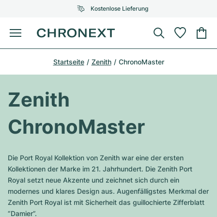
Kostenlose Lieferung
Menü
Uhr kaufen
Startseite
Zenith
ChronoMaster
AUSGEWÄHLTE MARKEN
AUSGEWÄHLTE MARKEN
Rolex
Cartier
Certified Pre-Owned
Zenith
Omega
Tiffany
Uhr verkaufen
ChronoMaster
Patek Philippe
Louis Vuitton
Alle Rolex Modelle
Schmuck
Audemars Piguet
Gebauer & Gebauer
Die Port Royal Kollektion von Zenith war eine der ersten
Top-Modelle
Alle Omega Modelle
Kollektionen der Marke im 21. Jahrhundert. Die Zenith Port
Neuzugänge
Cartier
Royal setzt neue Akzente und zeichnet sich durch ein
Van Cleef & Arpels
Top-Modelle
Alle Patek Philippe Modelle
modernes und klares Design aus. Augenfälligstes Merkmal der
Breitling
Service
Air-King
Zenith Port Royal ist mit Sicherheit das guillochierte Zifferblatt
Bvlgari
Top-Modelle
Alle Audemars Piguet Modelle
“Damier”.