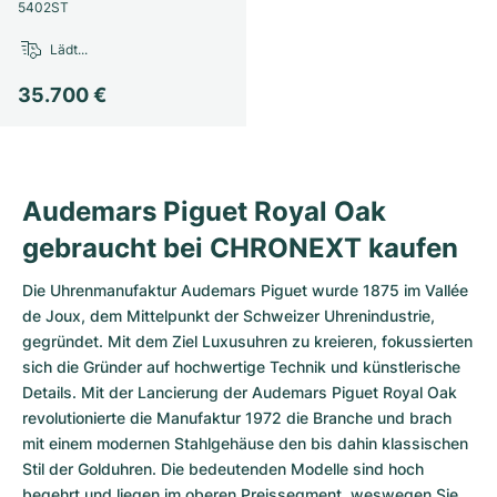
Damenuhren
Damenuhren
5402ST
Lädt...
35.700 €
Audemars Piguet Royal Oak
gebraucht bei CHRONEXT kaufen
Die Uhrenmanufaktur Audemars Piguet wurde 1875 im Vallée
de Joux, dem Mittelpunkt der Schweizer Uhrenindustrie,
gegründet. Mit dem Ziel Luxusuhren zu kreieren, fokussierten
sich die Gründer auf hochwertige Technik und künstlerische
Details. Mit der Lancierung der
Audemars Piguet Royal Oak
revolutionierte die Manufaktur 1972 die Branche und brach
mit einem modernen Stahlgehäuse den bis dahin klassischen
Stil der Golduhren. Die bedeutenden Modelle sind hoch
begehrt und liegen im oberen Preissegment, weswegen Sie