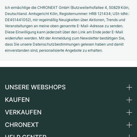
Ich ermächtige die CHRONEXT GmbH (Butzweilerhofallee 4, 50829 Köln,
Deutschland. Amtsgericht Köln, Registernummer: HRB 121434; USt-IdNr.:
DE451441052), mir regelmäßig Neuigkeiten über Aktionen, Trends und
Veranstaltungen an meine oben genannte E-Mail-Adresse zu senden.
Diese Einwilligung kann jederzeit über den Link am Ende jeder E-Mail
widerrufen werden. Mit der Anmeldung zum Newsletter bestätigen Sie,
dass Sie unsere Datenschutzbestimmungen gelesen haben und damit
einverstanden sind, personalisierte Angebote zu erhalten.
UNSERE WEBSHOPS
KAUFEN
Deutschland
Niederlande
VERKAUFEN
Alle Luxusuhren
Österreich
Certified Pre-Owned
CHRONEXT
Uhr verkaufen
Schweiz
Vintage-Uhren
Kommission
Über uns
Frankreich