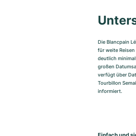
Unters
Die Blancpain Lé
für weite Reise
deutlich minimal
großen Datumsan
verfügt über Da
Tourbillon Sema
informiert.
Einfach und si