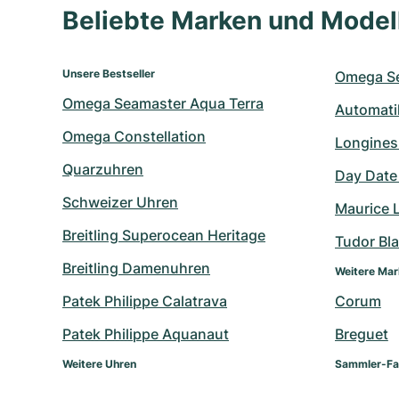
Beliebte Marken und Mode
Unsere Bestseller
Omega S
Omega Seamaster Aqua Terra
Automati
Omega Constellation
Longines
Quarzuhren
Day Date
Schweizer Uhren
Maurice 
Breitling Superocean Heritage
Tudor Bl
Breitling Damenuhren
Weitere Ma
Patek Philippe Calatrava
Corum
Patek Philippe Aquanaut
Breguet
Weitere Uhren
Sammler-Fa