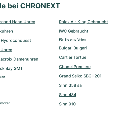
lle bei CHRONEXT
econd Hand Uhren
Rolex Air-King Gebraucht
kuhren
IWC Gebraucht
Für Sie empfohlen
 Hydroconquest
Bulgari Bulgari
 Uhren
Cartier Tortue
Lacroix Damenuhren
Chanel Premiere
ack Bay GMT
Grand Seiko SBGH201
rken
Sinn 358 sa
Sinn 434
voriten
Sinn 910