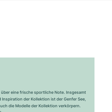
 über eine frische sportliche Note. Insgesamt
spiration der Kollektion ist der Genfer See,
uch die Modelle der Kollektion verkörpern.