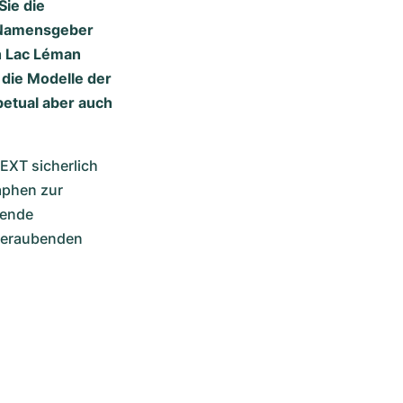
Sie die
. Namensgeber
ch Lac Léman
 die Modelle der
petual aber auch
XT sicherlich 
phen zur 
ende 
Preisnachlässe in unserem Online-Shop und lassen Sie sich von den atemberaubenden 