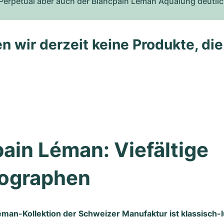
Perpetual aber auch der Blancpain Léman Aqualung deutlic
n wir derzeit keine Produkte, di
ain Léman: Viefältige 
ographen 
éman-Kollektion der Schweizer Manufaktur ist klassisch-