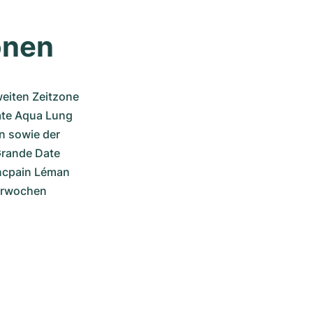
onen
eiten Zeitzone 
ate Aqua Lung 
 sowie der 
rande Date 
ncpain Léman 
erwochen 