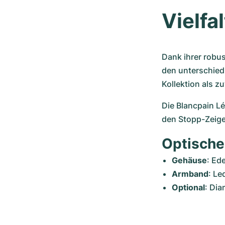
Vielfa
Dank ihrer robus
den unterschiedl
Kollektion als z
Die Blancpain Lé
den Stopp-Zeige
Optische 
Gehäuse
: Ed
Armband
: Le
Optional
: Di