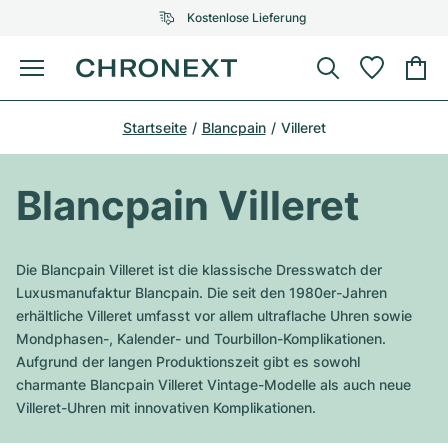
Kostenlose Lieferung
Menü
Uhr kaufen
Startseite
Blancpain
Villeret
AUSGEWÄHLTE MARKEN
AUSGEWÄHLTE MARKEN
Rolex
Cartier
Certified Pre-Owned
Blancpain Villeret
Omega
Tiffany
Uhr verkaufen
Patek Philippe
Louis Vuitton
Die Blancpain Villeret ist die klassische Dresswatch der
Alle Rolex Modelle
Luxusmanufaktur Blancpain. Die seit den 1980er-Jahren
Schmuck
Audemars Piguet
Gebauer & Gebauer
erhältliche Villeret umfasst vor allem ultraflache Uhren sowie
Mondphasen-, Kalender- und Tourbillon-Komplikationen.
Top-Modelle
Alle Omega Modelle
Neuzugänge
Cartier
Aufgrund der langen Produktionszeit gibt es sowohl
Van Cleef & Arpels
charmante Blancpain Villeret Vintage-Modelle als auch neue
Top-Modelle
Alle Patek Philippe Modelle
Breitling
Service
Air-King
Villeret-Uhren mit innovativen Komplikationen.
Bvlgari
Top-Modelle
Alle Audemars Piguet Modelle