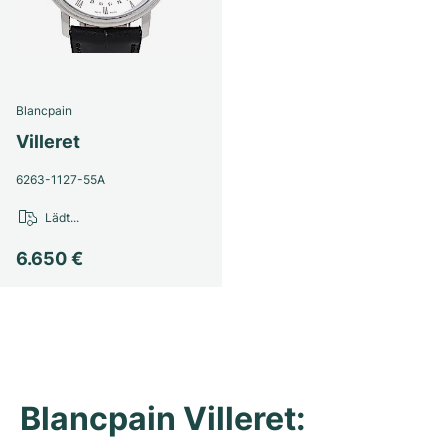
Damenuhren
Damenuhren
Blancpain
Villeret
6263-1127-55A
Lädt...
6.650 €
Blancpain Villeret: 