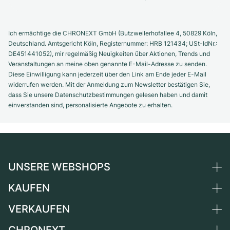
Ich ermächtige die CHRONEXT GmbH (Butzweilerhofallee 4, 50829 Köln,
Deutschland. Amtsgericht Köln, Registernummer: HRB 121434; USt-IdNr.:
DE451441052), mir regelmäßig Neuigkeiten über Aktionen, Trends und
Veranstaltungen an meine oben genannte E-Mail-Adresse zu senden.
Diese Einwilligung kann jederzeit über den Link am Ende jeder E-Mail
widerrufen werden. Mit der Anmeldung zum Newsletter bestätigen Sie,
dass Sie unsere Datenschutzbestimmungen gelesen haben und damit
einverstanden sind, personalisierte Angebote zu erhalten.
UNSERE WEBSHOPS
KAUFEN
Deutschland
Niederlande
VERKAUFEN
Alle Luxusuhren
Österreich
Certified Pre-Owned
CHRONEXT
Uhr verkaufen