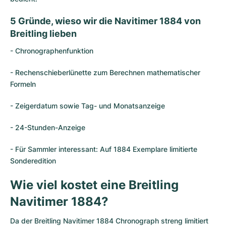
Milgauss
Damenuhren
Ronde
Professional
Formula 1
Portofino
Spirit of Big Bang
5 Gründe, wieso wir die Navitimer 1884 von
Breitling lieben
Oyster Perpetual
Rotonde
Bentley
Grand Carrera
Portugieser
King Power
- Chronographenfunktion
Yacht-Master
Crash
Transocean
Gebraucht
Da Vinci
Gebraucht
- Rechenschieberlünette zum Berechnen mathematischer
Formeln
Yacht-Master II
Pasha
Cockpit
Damenuhren
Aquatimer
- Zeigerdatum sowie Tag- und Monatsanzeige
Sea-Dweller
Tortue
Chronospace
Spitfire
- 24-Stunden-Anzeige
Sky-Dweller
Baignoire
Super Avenger
GST
- Für Sammler interessant: Auf 1884 Exemplare limitierte
Submariner
Ballon Blanc
Galactic
Vintage
Sonderedition
Roadster
Montbrillant
Gebraucht
Wie viel kostet eine Breitling
Navitimer 1884?
Gebraucht
Gebraucht
Da der Breitling Navitimer 1884 Chronograph streng limitiert