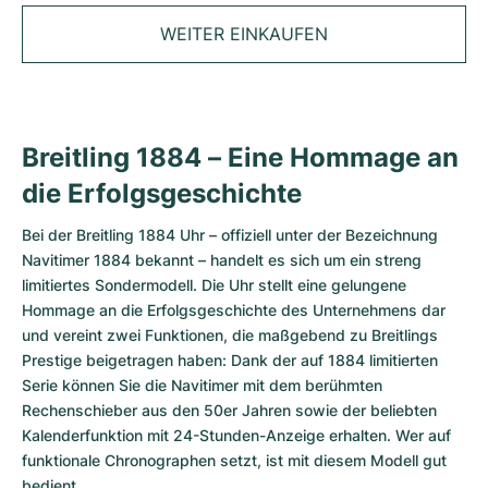
Tudor
Cellini
Seamaster
Magazin
Alle Armbänder
WEITER EINKAUFEN
Top-Modelle
All Cartier Modelle
TAG Heuer
Cosmograph Daytona
Planet Ocean
Nautilus
Sale
Top-Modelle
Alle Breitling Modelle
IWC
Date
Aqua Terra
Complications
Royal Oak
Top-Modelle
Alle Tudor Modelle
Breitling 1884 – Eine Hommage an
Hublot
Datejust
De Ville
Aquanaut
Royal Oak Offshore
Santos
die Erfolgsgeschichte
Top-Modelle
Alle TAG Heuer Modelle
Datejust II
Constellation
Grand Complications
Jules Audemars
Ballon Bleu
Navitimer
KATEGORIEN
Bei der Breitling 1884 Uhr – offiziell unter der Bezeichnung
Top-Modelle
Alle IWC Modelle
Alle Luxusuhrenmarken
Navitimer 1884 bekannt – handelt es sich um ein streng
Day-Date
Speedmaster
Calatrava
Millenary
Clé
Superocean
Black Bay
limitiertes Sondermodell. Die Uhr stellt eine gelungene
Top-Modelle
Alle Hublot Modelle
Vintage-Uhren
Hommage an die Erfolgsgeschichte des Unternehmens dar
Explorer
Gebraucht
Twenty 4
Tank
Chronomat
Pelagos
Aquaracer
und vereint zwei Funktionen, die maßgebend zu Breitlings
Top-Modelle
Gebrauchte Uhren
Prestige beigetragen haben: Dank der auf 1884 limitierten
Explorer II
Damenuhren
Gondolo
Panthère
Premier
Gebraucht
Carrera
Big Pilot
Serie können Sie die Navitimer mit dem berühmten
Herrenuhren
Rechenschieber aus den 50er Jahren sowie der beliebten
GMT-Master
Golden Ellipse
Calibre
Avenger
Damenuhren
Monaco
Pilot's Watch
Big Bang
Kalenderfunktion mit 24-Stunden-Anzeige erhalten. Wer auf
Damenuhren
funktionale Chronographen setzt, ist mit diesem Modell gut
Lady-Datejust
Gebraucht
Drive
Colt
Heritage
Link
Ingenieur
Classic Fusion
bedient.