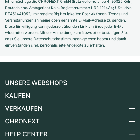
Ich ermächtige die CHRONEXT GmbH (Butzweilerhofallee 4, 50829 Köln,
Deutschland. Amtsgericht Köln, Registernummer: HRB 121434; USt-IdNr.:
DE451441052), mir regelmäßig Neuigkeiten über Aktionen, Trends und
Veranstaltungen an meine oben genannte E-Mail-Adresse zu senden.
Diese Einwilligung kann jederzeit über den Link am Ende jeder E-Mail
widerrufen werden. Mit der Anmeldung zum Newsletter bestätigen Sie,
dass Sie unsere Datenschutzbestimmungen gelesen haben und damit
einverstanden sind, personalisierte Angebote zu erhalten.
UNSERE WEBSHOPS
KAUFEN
Deutschland
Niederlande
VERKAUFEN
Alle Luxusuhren
Österreich
Certified Pre-Owned
CHRONEXT
Uhr verkaufen
Schweiz
Vintage-Uhren
Kommission
HELP CENTER
Über uns
Frankreich
Independent Brands
Direktverkauf