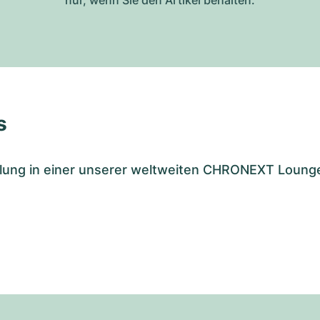
nur, wenn Sie den Artikel behalten.
s
tellung in einer unserer weltweiten CHRONEXT Loung