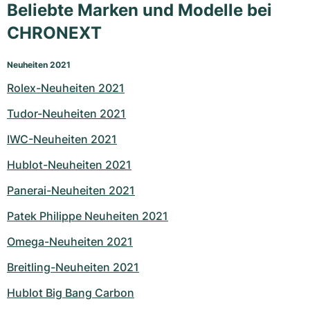
Beliebte Marken und Modelle bei
Milgauss
Damenuhren
Ronde
Professional
Formula 1
Portofino
Spirit of Big Bang
CHRONEXT
Oyster Perpetual
Rotonde
Bentley
Grand Carrera
Portugieser
King Power
Neuheiten 2021
Yacht-Master
Crash
Transocean
Gebraucht
Da Vinci
Gebraucht
Rolex-Neuheiten 2021
Tudor-Neuheiten 2021
Yacht-Master II
Pasha
Cockpit
Damenuhren
Aquatimer
IWC-Neuheiten 2021
Sea-Dweller
Tortue
Chronospace
Spitfire
Hublot-Neuheiten 2021
Sky-Dweller
Baignoire
Super Avenger
GST
Panerai-Neuheiten 2021
Patek Philippe Neuheiten 2021
Submariner
Ballon Blanc
Galactic
Vintage
Omega-Neuheiten 2021
Roadster
Montbrillant
Gebraucht
Breitling-Neuheiten 2021
Gebraucht
Gebraucht
Hublot Big Bang Carbon