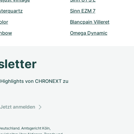
sterquartz
Sinn EZM 7
olor
Blancpain Villeret
inbow
Omega Dynamic
letter
nd Highlights von CHRONEXT zu
Jetzt anmelden
eutschland. Amtsgericht Köln,