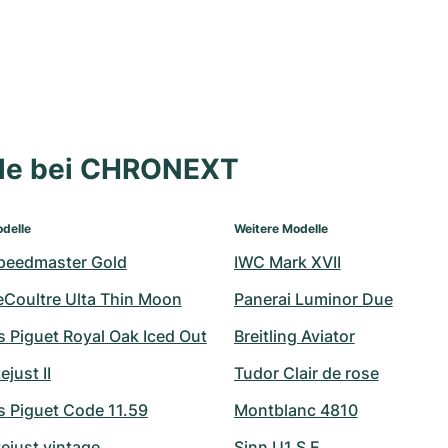
lle bei CHRONEXT
delle
Weitere Modelle
peedmaster Gold
IWC Mark XVII
eCoultre Ulta Thin Moon
Panerai Luminor Due
 Piguet Royal Oak Iced Out
Breitling Aviator
ejust II
Tudor Clair de rose
 Piguet Code 11.59
Montblanc 4810
ejust vintage
Sinn U1 S E