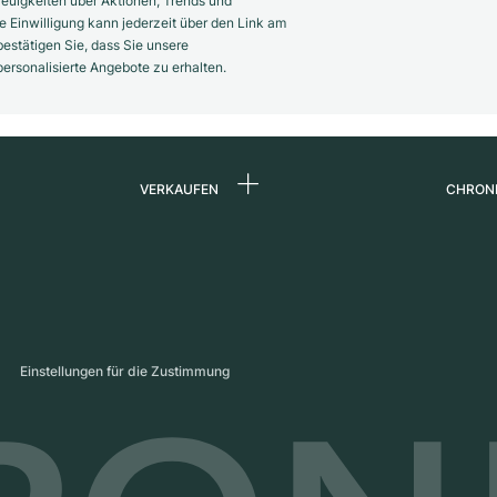
euigkeiten über Aktionen, Trends und
 Einwilligung kann jederzeit über den Link am
estätigen Sie, dass Sie unsere
rsonalisierte Angebote zu erhalten.
VERKAUFEN
CHRON
Uhr verkaufen
Über 
d
Kommission
Karrie
Direktverkauf
Press
s
Inzahlungnahme
Maga
Einstellungen für die Zustimmung
Partn