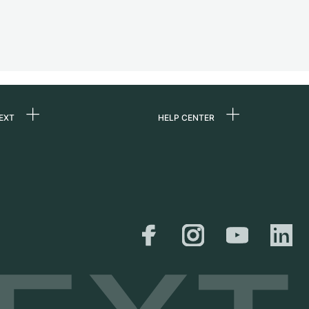
EXT
HELP CENTER
uns
FAQ
re
Service Center
e
Persönliche Abholung
zin
Versand &
Rückgaberecht
er
Größen-Leitfaden