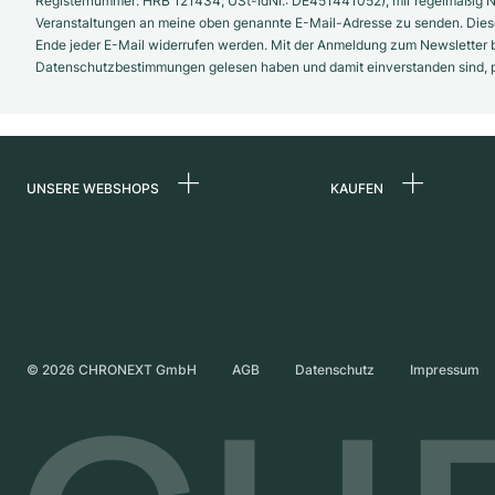
Registernummer: HRB 121434; USt-IdNr.: DE451441052), mir regelmäßig N
Veranstaltungen an meine oben genannte E-Mail-Adresse zu senden. Diese
Ende jeder E-Mail widerrufen werden. Mit der Anmeldung zum Newsletter b
Datenschutzbestimmungen gelesen haben und damit einverstanden sind, pe
UNSERE WEBSHOPS
KAUFEN
Deutschland
Alle Luxusuhren
Niederlande
Certified Pre-Owne
Österreich
Vintage-Uhren
Schweiz
Independent Brand
©
2026
CHRONEXT GmbH
AGB
Datenschutz
Impressum
Frankreich
Italien
Vereinigtes Königreich