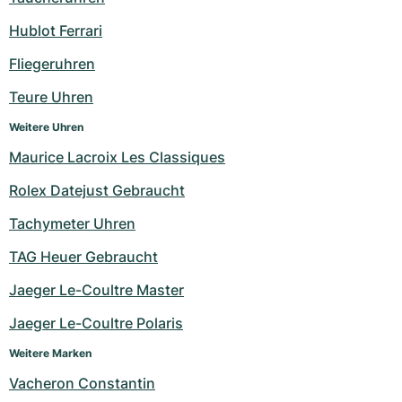
Milgauss
Damenuhren
Ronde
Professional
Formula 1
Portofino
Spirit of Big Bang
Hublot Ferrari
Fliegeruhren
Oyster Perpetual
Rotonde
Bentley
Grand Carrera
Portugieser
King Power
Teure Uhren
Yacht-Master
Crash
Transocean
Gebraucht
Da Vinci
Gebraucht
Weitere Uhren
Yacht-Master II
Pasha
Cockpit
Damenuhren
Aquatimer
Maurice Lacroix Les Classiques
Rolex Datejust Gebraucht
Sea-Dweller
Tortue
Chronospace
Spitfire
Tachymeter Uhren
Sky-Dweller
Baignoire
Super Avenger
GST
TAG Heuer Gebraucht
Submariner
Ballon Blanc
Galactic
Vintage
Jaeger Le-Coultre Master
Roadster
Montbrillant
Gebraucht
Jaeger Le-Coultre Polaris
Weitere Marken
Gebraucht
Gebraucht
Vacheron Constantin