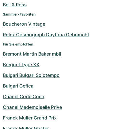
Damenuhren
Damenuhren
Bell & Ross
Sammler-Favoriten
Boucheron Vintage
Rolex Cosmograph Daytona Gebraucht
Für Sie empfohlen
Bremont Martin Baker mbii
Breguet Type XX
Bulgari Bulgari Solotempo
Bulgari Gefica
Chanel Code Coco
Chanel Mademoiselle Prive
Franck Muller Grand Prix
Franck Muller Master