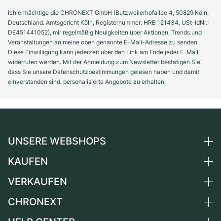
Ich ermächtige die CHRONEXT GmbH (Butzweilerhofallee 4, 50829 Köln,
Deutschland. Amtsgericht Köln, Registernummer: HRB 121434; USt-IdNr.:
DE451441052), mir regelmäßig Neuigkeiten über Aktionen, Trends und
Veranstaltungen an meine oben genannte E-Mail-Adresse zu senden.
Diese Einwilligung kann jederzeit über den Link am Ende jeder E-Mail
widerrufen werden. Mit der Anmeldung zum Newsletter bestätigen Sie,
dass Sie unsere Datenschutzbestimmungen gelesen haben und damit
einverstanden sind, personalisierte Angebote zu erhalten.
UNSERE WEBSHOPS
KAUFEN
Deutschland
Niederlande
VERKAUFEN
Alle Luxusuhren
Österreich
Certified Pre-Owned
CHRONEXT
Uhr verkaufen
Schweiz
Vintage-Uhren
Kommission
Über uns