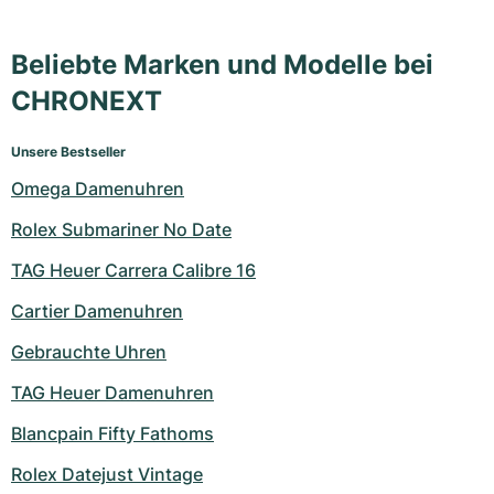
Milgauss
Damenuhren
Ronde
Professional
Formula 1
Portofino
Spirit of Big Bang
Beliebte Marken und Modelle bei
Oyster Perpetual
Rotonde
Bentley
Grand Carrera
Portugieser
King Power
CHRONEXT
Yacht-Master
Crash
Transocean
Gebraucht
Da Vinci
Gebraucht
Unsere Bestseller
Omega Damenuhren
Yacht-Master II
Pasha
Cockpit
Damenuhren
Aquatimer
Rolex Submariner No Date
Sea-Dweller
Tortue
Chronospace
Spitfire
TAG Heuer Carrera Calibre 16
Sky-Dweller
Baignoire
Super Avenger
GST
Cartier Damenuhren
Submariner
Ballon Blanc
Galactic
Vintage
Gebrauchte Uhren
TAG Heuer Damenuhren
Roadster
Montbrillant
Gebraucht
Blancpain Fifty Fathoms
Gebraucht
Gebraucht
Rolex Datejust Vintage