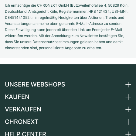
Ich ermächtige die CHRONEXT GmbH (Butzweilerhofallee 4, 50829 Köln,
Deutschland. Amtsgericht Köln, Registernummer: HRB 121434; USt-IdNr.:
DE451441052), mir regelmäßig Neuigkeiten über Aktionen, Trends und
Veranstaltungen an meine oben genannte E-Mail-Adresse zu senden.
Diese Einwilligung kann jederzeit über den Link am Ende jeder E-Mail
widerrufen werden. Mit der Anmeldung zum Newsletter bestätigen Sie,
dass Sie unsere Datenschutzbestimmungen gelesen haben und damit
einverstanden sind, personalisierte Angebote zu erhalten.
UNSERE WEBSHOPS
KAUFEN
Deutschland
Niederlande
VERKAUFEN
Alle Luxusuhren
Österreich
Certified Pre-Owned
CHRONEXT
Uhr verkaufen
Schweiz
Vintage-Uhren
Kommission
HELP CENTER
Über uns
Frankreich