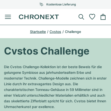
Kostenlose Lieferung
Menü
Uhr kaufen
Startseite
Cvstos
Challenge
AUSGEWÄHLTE MARKEN
AUSGEWÄHLTE MARKEN
Rolex
Cartier
Certified Pre-Owned
Cvstos Challenge
Omega
Tiffany
Uhr verkaufen
Patek Philippe
Louis Vuitton
Die Cvstos Challenge-Kollektion ist der beste Beweis für die
Alle Rolex Modelle
gelungene Symbiose aus jahrhundertealtem Erbe und
Schmuck
Audemars Piguet
Gebauer & Gebauer
modernster Technik. Challenge-Modelle zeichnen sich in erster
Linie durch ihr extravagantes Design aus. Die
Top-Modelle
Alle Omega Modelle
Neuzugänge
Cartier
charakteristischen Tonneau-Gehäuse in 59 Millimeter sind in
Van Cleef & Arpels
einer Vielzahl unterschiedlicher Materialien erhältlich und auch
Top-Modelle
Alle Patek Philippe Modelle
Breitling
Service
Air-King
das skelettierte Zifferblatt spricht für sich. Cvstos bietet Ihnen
Bvlgari
Uhrmacherkunst par exellence.
Top-Modelle
Alle Audemars Piguet Modelle