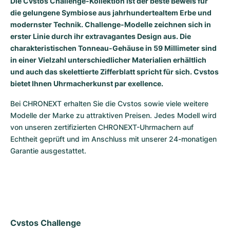
Die Cvstos Challenge-Kollektion ist der beste Beweis für
die gelungene Symbiose aus jahrhundertealtem Erbe und
Milgauss
Damenuhren
Ronde
Professional
Formula 1
Portofino
Spirit of Big Bang
modernster Technik. Challenge-Modelle zeichnen sich in
erster Linie durch ihr extravagantes Design aus. Die
Oyster Perpetual
Rotonde
Bentley
Grand Carrera
Portugieser
King Power
charakteristischen Tonneau-Gehäuse in 59 Millimeter sind
in einer Vielzahl unterschiedlicher Materialien erhältlich
Yacht-Master
Crash
Transocean
Gebraucht
Da Vinci
Gebraucht
und auch das skelettierte Zifferblatt spricht für sich. Cvstos
bietet Ihnen Uhrmacherkunst par exellence.
Yacht-Master II
Pasha
Cockpit
Damenuhren
Aquatimer
Bei CHRONEXT erhalten Sie die Cvstos sowie viele weitere 
Sea-Dweller
Tortue
Chronospace
Spitfire
Modelle der Marke zu attraktiven Preisen. Jedes Modell wird 
von unseren zertifizierten CHRONEXT-Uhrmachern auf 
Sky-Dweller
Baignoire
Super Avenger
GST
Echtheit geprüft und im Anschluss mit unserer 24-monatigen 
Garantie ausgestattet.
Submariner
Ballon Blanc
Galactic
Vintage
Roadster
Montbrillant
Gebraucht
Gebraucht
Gebraucht
Cvstos Challenge