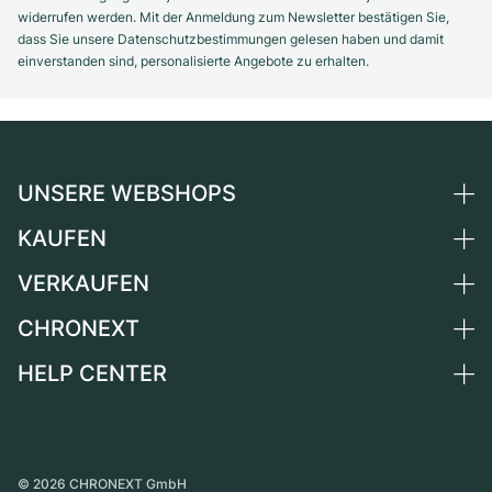
widerrufen werden. Mit der Anmeldung zum Newsletter bestätigen Sie,
dass Sie unsere Datenschutzbestimmungen gelesen haben und damit
einverstanden sind, personalisierte Angebote zu erhalten.
UNSERE WEBSHOPS
KAUFEN
Deutschland
Niederlande
VERKAUFEN
Alle Luxusuhren
Österreich
Certified Pre-Owned
CHRONEXT
Uhr verkaufen
Schweiz
Vintage-Uhren
Kommission
HELP CENTER
Über uns
Frankreich
Independent Brands
Direktverkauf
Karriere
Italien
FAQ
Inzahlungnahme
Presse
Vereinigtes Königreich
Service Center
Magazin
International
Persönliche Abholung
©
2026
CHRONEXT GmbH