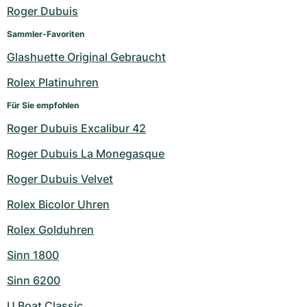
Damenuhren
Damenuhren
Roger Dubuis
Sammler-Favoriten
Glashuette Original Gebraucht
Rolex Platinuhren
Für Sie empfohlen
Roger Dubuis Excalibur 42
Roger Dubuis La Monegasque
Roger Dubuis Velvet
Rolex Bicolor Uhren
Rolex Golduhren
Sinn 1800
Sinn 6200
U Boat Classic