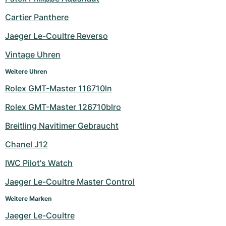
Milgauss
Damenuhren
Ronde
Professional
Formula 1
Portofino
Spirit of Big Bang
Cartier Panthere
Jaeger Le-Coultre Reverso
Oyster Perpetual
Rotonde
Bentley
Grand Carrera
Portugieser
King Power
Vintage Uhren
Yacht-Master
Crash
Transocean
Gebraucht
Da Vinci
Gebraucht
Weitere Uhren
Yacht-Master II
Pasha
Cockpit
Damenuhren
Aquatimer
Rolex GMT-Master 116710ln
Rolex GMT-Master 126710blro
Sea-Dweller
Tortue
Chronospace
Spitfire
Breitling Navitimer Gebraucht
Sky-Dweller
Baignoire
Super Avenger
GST
Chanel J12
Submariner
Ballon Blanc
Galactic
Vintage
IWC Pilot's Watch
Roadster
Montbrillant
Gebraucht
Jaeger Le-Coultre Master Control
Weitere Marken
Gebraucht
Gebraucht
Jaeger Le-Coultre