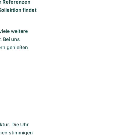
le Referenzen
ollektion findet
ele weitere 
 Bei uns 
ern genießen 
tur. Die Uhr 
inen stimmigen 