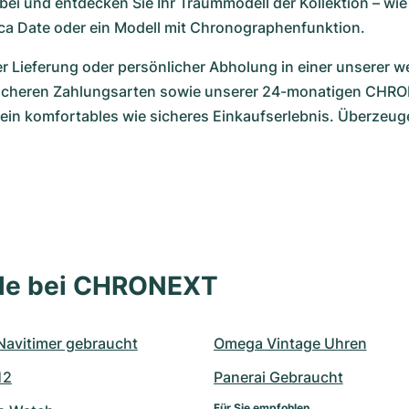
ei und entdecken Sie Ihr Traummodell der Kollektion – wie 
ca Date oder ein Modell mit Chronographenfunktion.
 Lieferung oder persönlicher Abholung in einer unserer we
icheren Zahlungsarten sowie unserer 24-monatigen CHRO
 ein komfortables wie sicheres Einkaufserlebnis. Überzeuge
lle bei CHRONEXT
 Navitimer gebraucht
Omega Vintage Uhren
12
Panerai Gebraucht
Für Sie empfohlen