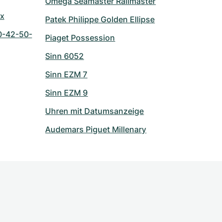
Omega Seamaster Railmaster
ix
Patek Philippe Golden Ellipse
0-42-50-
Piaget Possession
Sinn 6052
Sinn EZM 7
Sinn EZM 9
Uhren mit Datumsanzeige
Audemars Piguet Millenary