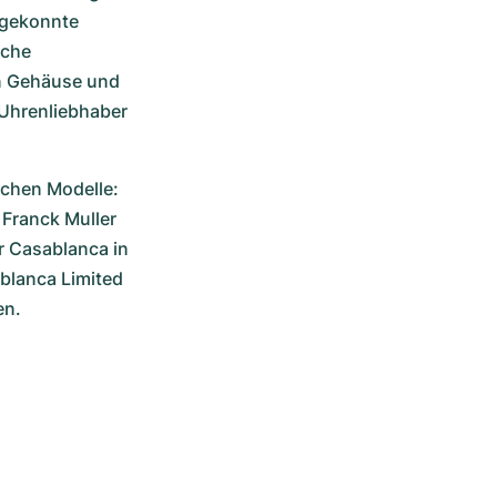
 gekonnte 
che 
n Gehäuse und 
Uhrenliebhaber 
ichen Modelle: 
ranck Muller 
 Casablanca in 
blanca Limited 
n. 