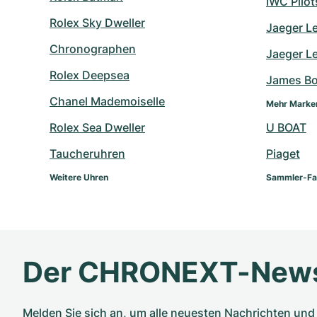
IWC Pilo
Rolex Sky Dweller
Jaeger L
Chronographen
Jaeger L
Rolex Deepsea
James B
Chanel Mademoiselle
Mehr Marke
Rolex Sea Dweller
U BOAT
Taucheruhren
Piaget
Weitere Uhren
Sammler-Fa
Der CHRONEXT-News
Melden Sie sich an, um alle neuesten Nachrichten u