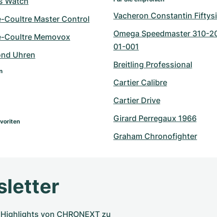
ts Watch
Vacheron Constantin Fiftys
e-Coultre Master Control
Omega Speedmaster 310-2
e-Coultre Memovox
01-001
ond Uhren
Breitling Professional
n
Cartier Calibre
Cartier Drive
Girard Perregaux 1966
voriten
Graham Chronofighter
letter
nd Highlights von CHRONEXT zu