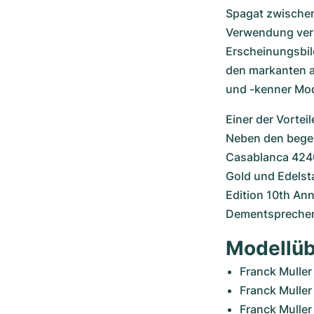
Spagat zwischen 
Verwendung vers
Erscheinungsbil
den markanten ar
und -kenner Mod
Einer der Vortei
Neben den begeh
Casablanca 4240 
Gold und Edelsta
Edition 10th Ann
Dementsprechend
Modellüb
Franck Mulle
Franck Mulle
Franck Muller