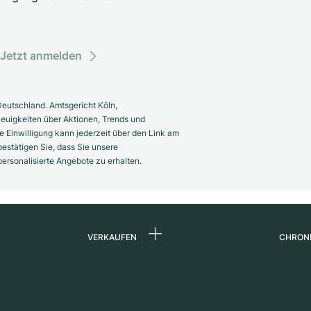
Jetzt anmelden
eutschland. Amtsgericht Köln,
euigkeiten über Aktionen, Trends und
 Einwilligung kann jederzeit über den Link am
estätigen Sie, dass Sie unsere
rsonalisierte Angebote zu erhalten.
VERKAUFEN
CHRON
Uhr verkaufen
Über 
d
Kommission
Karrie