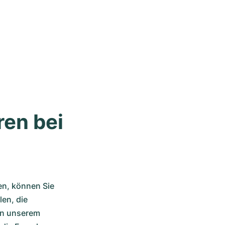
en bei 
n, können Sie 
n, die 
n unserem 