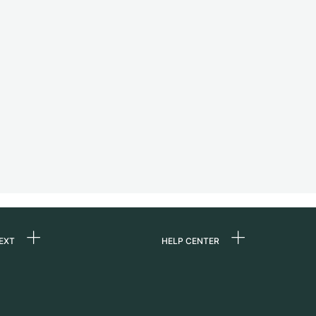
EXT
HELP CENTER
uns
FAQ
re
Service Center