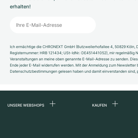
erhalten!
Ich ermächtige die CHRONEXT GmbH (Butzweilerhofallee 4, 50829 Köln, D
Registernummer: HRB 121434; USt-IdNr.: DE451441052), mir regelmäßig N
Veranstaltungen an meine oben genannte E-Mail-Adresse zu senden. Diese
Ende jeder E-Mail widerrufen werden. Mit der Anmeldung zum Newsletter b
Datenschutzbestimmungen gelesen haben und damit einverstanden sind, pe
UNSERE WEBSHOPS
KAUFEN
Deutschland
Alle Luxusuhren
Niederlande
Certified Pre-Owne