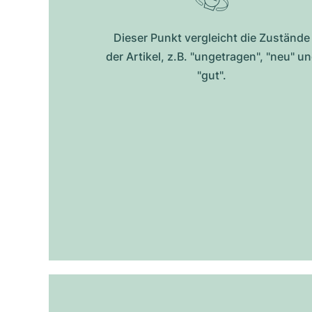
Dieser Punkt vergleicht die Zustände
der Artikel, z.B. "ungetragen", "neu" u
"gut".