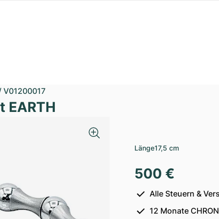
/
V01200017
et EARTH
Länge
17,5 cm
500 €
Alle Steuern & Ver
12 Monate CHRON