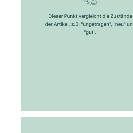
Dieser Punkt vergleicht die Zustände
der Artikel, z.B. "ungetragen", "neu" u
"gut".