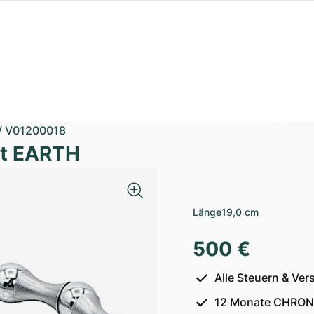
/
V01200018
et EARTH
Länge
19,0 cm
500 €
Alle Steuern & Ver
12 Monate CHRON