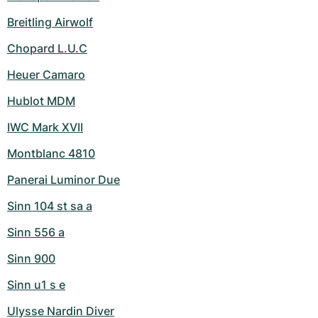
Breitling Airwolf
Chopard L.U.C
Heuer Camaro
Hublot MDM
IWC Mark XVII
Montblanc 4810
Panerai Luminor Due
Sinn 104 st sa a
Sinn 556 a
Sinn 900
Sinn u1 s e
Ulysse Nardin Diver