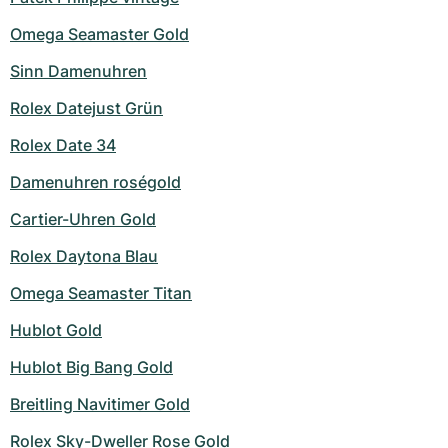
Milgauss
Damenuhren
Ronde
Professional
Formula 1
Portofino
Spirit of Big Bang
Omega Seamaster Gold
Sinn Damenuhren
Oyster Perpetual
Rotonde
Bentley
Grand Carrera
Portugieser
King Power
Rolex Datejust Grün
Yacht-Master
Crash
Transocean
Gebraucht
Da Vinci
Gebraucht
Rolex Date 34
Yacht-Master II
Pasha
Cockpit
Damenuhren
Aquatimer
Damenuhren roségold
Sea-Dweller
Tortue
Chronospace
Spitfire
Cartier-Uhren Gold
Rolex Daytona Blau
Sky-Dweller
Baignoire
Super Avenger
GST
Omega Seamaster Titan
Submariner
Ballon Blanc
Galactic
Vintage
Hublot Gold
Roadster
Montbrillant
Gebraucht
Hublot Big Bang Gold
Breitling Navitimer Gold
Gebraucht
Gebraucht
Rolex Sky-Dweller Rose Gold