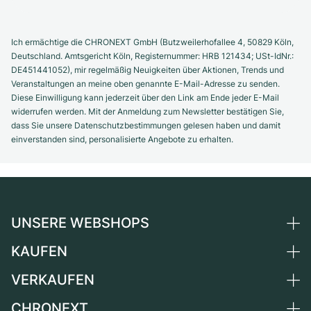
Ich ermächtige die CHRONEXT GmbH (Butzweilerhofallee 4, 50829 Köln,
Deutschland. Amtsgericht Köln, Registernummer: HRB 121434; USt-IdNr.:
DE451441052), mir regelmäßig Neuigkeiten über Aktionen, Trends und
Veranstaltungen an meine oben genannte E-Mail-Adresse zu senden.
Diese Einwilligung kann jederzeit über den Link am Ende jeder E-Mail
widerrufen werden. Mit der Anmeldung zum Newsletter bestätigen Sie,
dass Sie unsere Datenschutzbestimmungen gelesen haben und damit
einverstanden sind, personalisierte Angebote zu erhalten.
UNSERE WEBSHOPS
KAUFEN
Deutschland
Niederlande
VERKAUFEN
Alle Luxusuhren
Österreich
Certified Pre-Owned
CHRONEXT
Uhr verkaufen