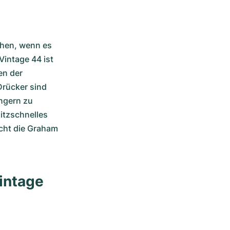
hen, wenn es 
intage 44 ist 
n der 
rücker sind 
gern zu 
itzschnelles 
cht die Graham 
intage 