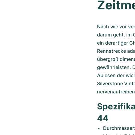
Zeitm
Nach wie vor ve
darum geht, im 
ein derartiger C
Rennstrecke ada
übergroß dimens
gewährleisten. D
Ablesen der wic
Silverstone Vint
nervenaufreiben
Spezifik
44
Durchmesser: 