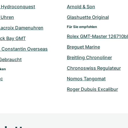
 Hydroconquest
Arnold & Son
 Uhren
Glashuette Original
Für Sie empfohlen
Lacroix Damenuhren
Rolex GMT-Master 126710bl
ack Bay GMT
Breguet Marine
 Constantin Overseas
Breitling Chronoliner
 Gebraucht
Chronoswiss Regulateur
rken
nc
Nomos Tangomat
Roger Dubuis Excalibur