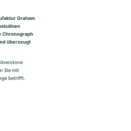
nufaktur Graham
askulinen
he Chronograph
und überzeugt
lverstone 
 Sie mit 
e betrifft.