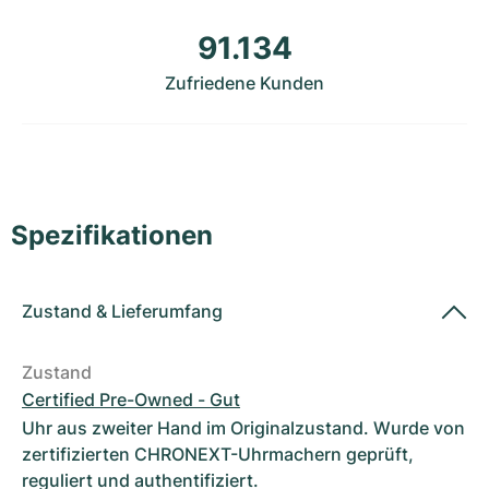
Damenuhren
Damenuhren
91.134
Zufriedene Kunden
Spezifikationen
Zustand
&
Lieferumfang
Zustand
Certified Pre-Owned - Gut
Uhr aus zweiter Hand im Originalzustand. Wurde von
zertifizierten CHRONEXT-Uhrmachern geprüft,
reguliert und authentifiziert.