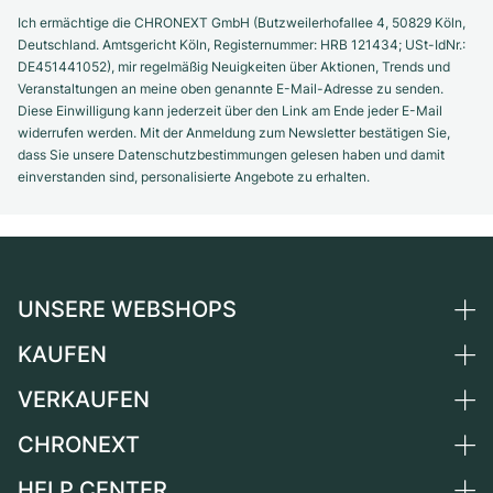
Ich ermächtige die CHRONEXT GmbH (Butzweilerhofallee 4, 50829 Köln,
Deutschland. Amtsgericht Köln, Registernummer: HRB 121434; USt-IdNr.:
DE451441052), mir regelmäßig Neuigkeiten über Aktionen, Trends und
Veranstaltungen an meine oben genannte E-Mail-Adresse zu senden.
Diese Einwilligung kann jederzeit über den Link am Ende jeder E-Mail
widerrufen werden. Mit der Anmeldung zum Newsletter bestätigen Sie,
dass Sie unsere Datenschutzbestimmungen gelesen haben und damit
einverstanden sind, personalisierte Angebote zu erhalten.
UNSERE WEBSHOPS
KAUFEN
Deutschland
Niederlande
VERKAUFEN
Alle Luxusuhren
Österreich
Certified Pre-Owned
CHRONEXT
Uhr verkaufen
Schweiz
Vintage-Uhren
Kommission
HELP CENTER
Über uns
Frankreich