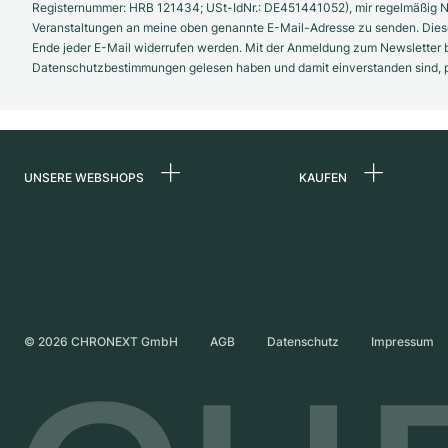
Registernummer: HRB 121434; USt-IdNr.: DE451441052), mir regelmäßig N
Veranstaltungen an meine oben genannte E-Mail-Adresse zu senden. Diese
Ende jeder E-Mail widerrufen werden. Mit der Anmeldung zum Newsletter b
Datenschutzbestimmungen gelesen haben und damit einverstanden sind, pe
UNSERE WEBSHOPS
KAUFEN
Deutschland
Alle Luxusuhren
Niederlande
Certified Pre-Owne
Österreich
Vintage-Uhren
Schweiz
Independent Brand
©
2026
CHRONEXT GmbH
AGB
Datenschutz
Impressum
Frankreich
Italien
Vereinigtes Königreich