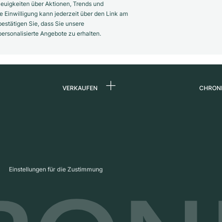
euigkeiten über Aktionen, Trends und
 Einwilligung kann jederzeit über den Link am
estätigen Sie, dass Sie unsere
rsonalisierte Angebote zu erhalten.
VERKAUFEN
CHRON
Uhr verkaufen
Über 
d
Kommission
Karrie
Direktverkauf
Press
s
Inzahlungnahme
Maga
Einstellungen für die Zustimmung
Partn