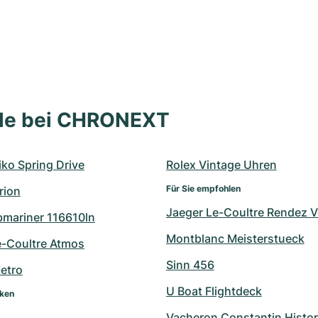
lle bei CHRONEXT
ko Spring Drive
Rolex Vintage Uhren
Für Sie empfohlen
rion
Jaeger Le-Coultre Rendez 
bmariner 116610ln
Montblanc Meisterstueck
e-Coultre Atmos
Sinn 456
etro
U Boat Flightdeck
rken
Vacheron Constantin Histo