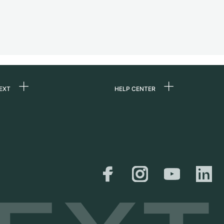
EXT
HELP CENTER
uns
FAQ
re
Service Center
e
Persönliche Abholung
zin
Versand &
Rückgaberecht
er
Größen-Leitfaden