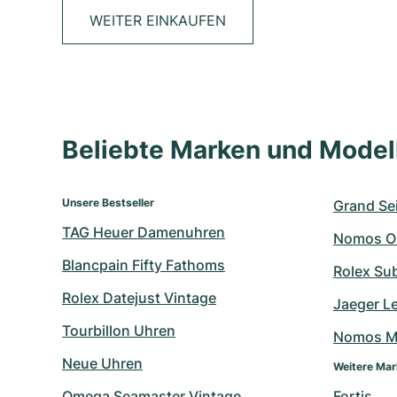
WEITER EINKAUFEN
Beliebte Marken und Mode
Unsere Bestseller
Grand Sei
TAG Heuer Damenuhren
Nomos O
Blancpain Fifty Fathoms
Rolex Su
Rolex Datejust Vintage
Jaeger L
Tourbillon Uhren
Nomos M
Neue Uhren
Weitere Ma
Omega Seamaster Vintage
Fortis