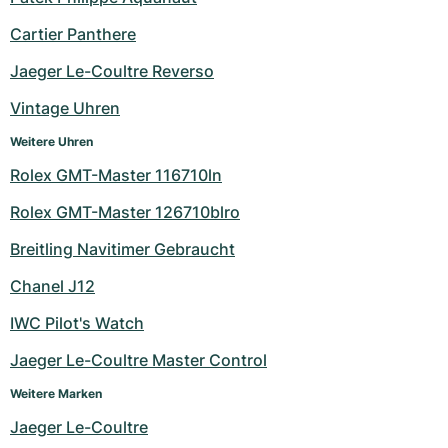
Milgauss
Damenuhren
Ronde
Professional
Formula 1
Portofino
Spirit of Big Bang
Cartier Panthere
Jaeger Le-Coultre Reverso
Oyster Perpetual
Rotonde
Bentley
Grand Carrera
Portugieser
King Power
Vintage Uhren
Yacht-Master
Crash
Transocean
Gebraucht
Da Vinci
Gebraucht
Weitere Uhren
Yacht-Master II
Pasha
Cockpit
Damenuhren
Aquatimer
Rolex GMT-Master 116710ln
Rolex GMT-Master 126710blro
Sea-Dweller
Tortue
Chronospace
Spitfire
Breitling Navitimer Gebraucht
Sky-Dweller
Baignoire
Super Avenger
GST
Chanel J12
Submariner
Ballon Blanc
Galactic
Vintage
IWC Pilot's Watch
Roadster
Montbrillant
Gebraucht
Jaeger Le-Coultre Master Control
Weitere Marken
Gebraucht
Gebraucht
Jaeger Le-Coultre