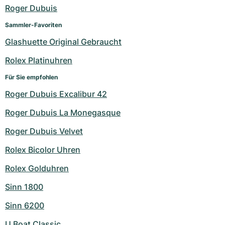
Damenuhren
Damenuhren
Roger Dubuis
Sammler-Favoriten
Glashuette Original Gebraucht
Rolex Platinuhren
Für Sie empfohlen
Roger Dubuis Excalibur 42
Roger Dubuis La Monegasque
Roger Dubuis Velvet
Rolex Bicolor Uhren
Rolex Golduhren
Sinn 1800
Sinn 6200
U Boat Classic