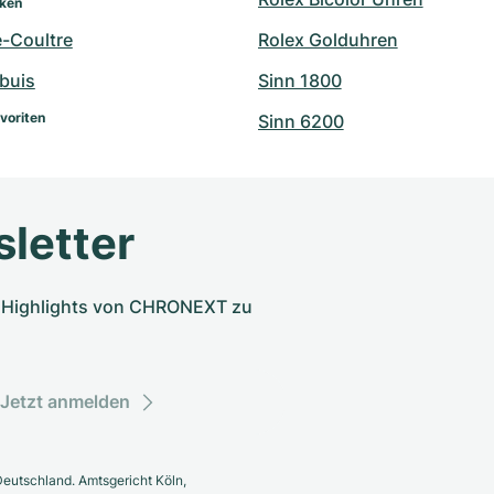
rken
e-Coultre
Rolex Golduhren
buis
Sinn 1800
voriten
Sinn 6200
letter
nd Highlights von CHRONEXT zu
Jetzt anmelden
eutschland. Amtsgericht Köln,