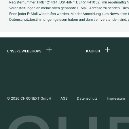
Registernummer: HRB 121434; USt-IdNr.: DE451441052), mir regelmäßig N
Veranstaltungen an meine oben genannte E-Mail-Adresse zu senden. Diese
Ende jeder E-Mail widerrufen werden. Mit der Anmeldung zum Newsletter b
Datenschutzbestimmungen gelesen haben und damit einverstanden sind, pe
UNSERE WEBSHOPS
KAUFEN
Deutschland
Alle Luxusuhren
Niederlande
Certified Pre-Owne
Österreich
Vintage-Uhren
Schweiz
Independent Brand
©
2026
CHRONEXT GmbH
AGB
Datenschutz
Impressum
Frankreich
Italien
Vereinigtes Königreich