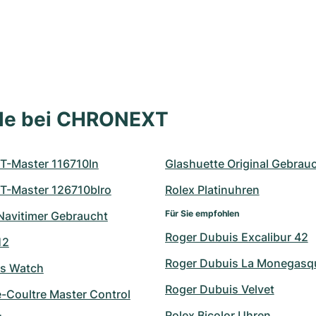
lle bei CHRONEXT
T-Master 116710ln
Glashuette Original Gebrau
T-Master 126710blro
Rolex Platinuhren
Für Sie empfohlen
 Navitimer Gebraucht
Roger Dubuis Excalibur 42
12
Roger Dubuis La Monegasq
's Watch
Roger Dubuis Velvet
e-Coultre Master Control
Rolex Bicolor Uhren