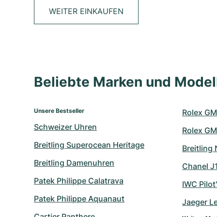
WEITER EINKAUFEN
Beliebte Marken und Mode
Unsere Bestseller
Rolex GM
Schweizer Uhren
Rolex GM
Breitling Superocean Heritage
Breitling
Breitling Damenuhren
Chanel J
Patek Philippe Calatrava
IWC Pilot
Patek Philippe Aquanaut
Jaeger L
Cartier Panthere