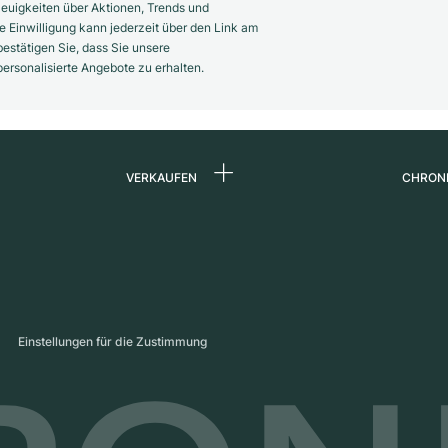
euigkeiten über Aktionen, Trends und
 Einwilligung kann jederzeit über den Link am
estätigen Sie, dass Sie unsere
rsonalisierte Angebote zu erhalten.
VERKAUFEN
CHRON
Uhr verkaufen
Über 
d
Kommission
Karrie
Direktverkauf
Press
s
Inzahlungnahme
Maga
Einstellungen für die Zustimmung
Partn