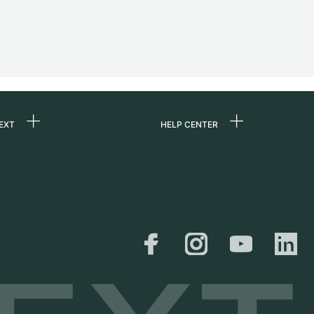
EXT
HELP CENTER
uns
FAQ
re
Service Center
e
Persönliche Abholung
zin
Versand &
Rückgaberecht
er
Größen-Leitfaden