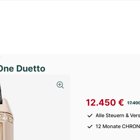
7
One Duetto
12.450 €
17.49
Alle Steuern & Ver
12 Monate CHRON